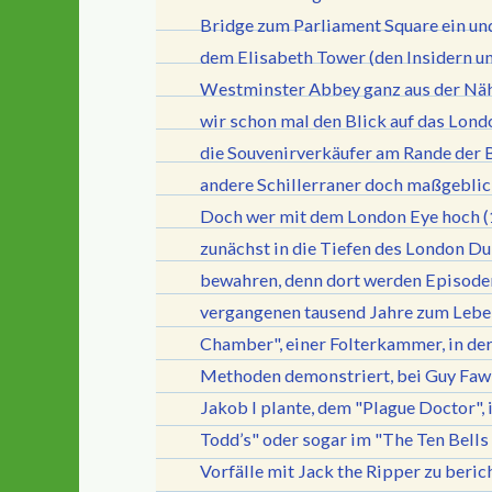
Bridge zum Parliament Square ein u
dem Elisabeth Tower (den Insidern u
Westminster Abbey ganz aus der Näh
wir schon mal den Blick auf das Lond
die Souvenirverkäufer am Rande der B
andere Schillerraner doch maßgeblic
Doch wer mit dem London Eye hoch (1
zunächst in die Tiefen des London D
bewahren, denn dort werden Episoden
vergangenen tausend Jahre zum Leben
Chamber", einer Folterkammer, in de
Methoden demonstriert, bei Guy Fawk
Jakob I plante, dem "Plague Doctor", 
Todd’s" oder sogar im "The Ten Bells 
Vorfälle mit Jack the Ripper zu beric