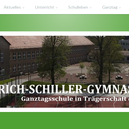
Aktuelles
Unterricht
Schulleben
Ganztag
haft des Salzlandkreises