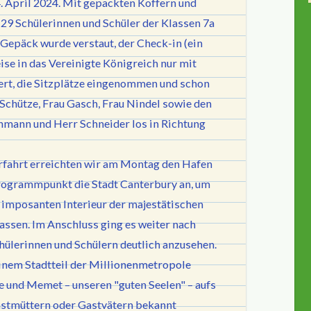
. April 2024. Mit gepackten Koffern und
29 Schülerinnen und Schüler der Klassen 7a
Gepäck wurde verstaut, der Check-in (ein
ise in das Vereinigte Königreich nur mit
ert, die Sitzplätze eingenommen und schon
-Schütze, Frau Gasch, Frau Nindel sowie den
hmann und Herr Schneider los in Richtung
rfahrt erreichten wir am Montag den Hafen
Programmpunkt die Stadt Canterbury an, um
 imposanten Interieur der majestätischen
lassen. Im Anschluss ging es weiter nach
hülerinnen und Schülern deutlich anzusehen.
inem Stadtteil der Millionenmetropole
e und Memet – unseren "guten Seelen" – aufs
astmüttern oder Gastvätern bekannt