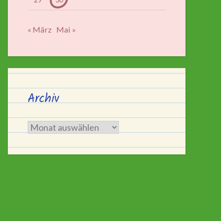
« März
Mai »
Archiv
Archiv