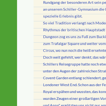
Rundgang der besonderen Art sein per
an unserem Schiller-Gymnasium die G
spezielle Erlebnis gibt.
So viel Tradition verlangt nach Moder
Rhythmus der britischen Hauptstadt
Dungeon zog es uns zu Fuß zum Bucki
zum Trafalgar Square und weiter vom 
Circus, wo nun noch die heiß ersehn
Doch weit gefehlt, wer denkt, das wä
Schillers Reisegruppe hatte noch et
unter den Augen der zahlreichen Stra
Covent Garden entlang schlendert, g
Londoner West End. Schon aus der Fe
Royal erspähen und wussten, das konn
wurden Zeugen einer großartigen Vors
und Anna", ergötzten uns nicht nur a