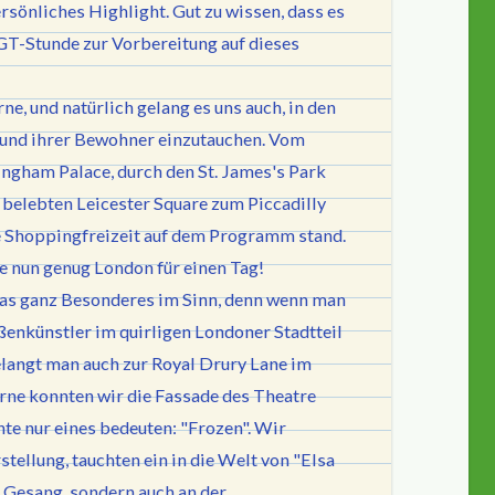
sönliches Highlight. Gut zu wissen, dass es
T-Stunde zur Vorbereitung auf dieses
ne, und natürlich gelang es uns auch, in den
 und ihrer Bewohner einzutauchen. Vom
ngham Palace, durch den St. James's Park
belebten Leicester Square zum Piccadilly
te Shoppingfreizeit auf dem Programm stand.
re nun genug London für einen Tag!
was ganz Besonderes im Sinn, denn wenn man
ßenkünstler im quirligen Londoner Stadtteil
elangt man auch zur Royal Drury Lane im
rne konnten wir die Fassade des Theatre
te nur eines bedeuten: "Frozen". Wir
tellung, tauchten ein in die Welt von "Elsa
m Gesang, sondern auch an der