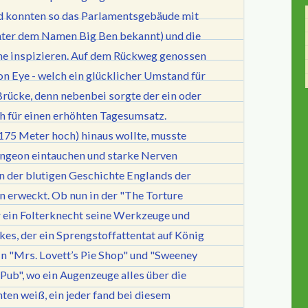
nd konnten so das Parlamentsgebäude mit
nter dem Namen Big Ben bekannt) und die
e inspizieren. Auf dem Rückweg genossen
on Eye - welch ein glücklicher Umstand für
rücke, denn nebenbei sorgte der ein oder
h für einen erhöhten Tagesumsatz.
75 Meter hoch) hinaus wollte, musste
ungeon eintauchen und starke Nerven
 der blutigen Geschichte Englands der
 erweckt. Ob nun in der "The Torture
r ein Folterknecht seine Werkzeuge und
es, der ein Sprengstoffattentat auf König
in "Mrs. Lovett’s Pie Shop" und "Sweeney
Pub", wo ein Augenzeuge alles über die
hten weiß, ein jeder fand bei diesem