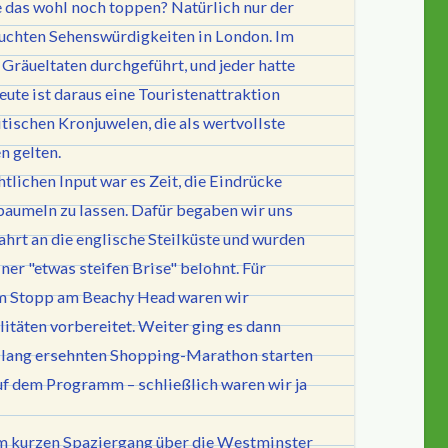
das wohl noch toppen? Natürlich nur der
uchten Sehenswürdigkeiten in London. Im
 Gräueltaten durchgeführt, und jeder hatte
ute ist daraus eine Touristenattraktion
tischen Kronjuwelen, die als wertvollste
 gelten.
lichen Input war es Zeit, die Eindrücke
 baumeln zu lassen. Dafür begaben wir uns
hrt an die englische Steilküste und wurden
er "etwas steifen Brise" belohnt. Für
m Stopp am Beachy Head waren wir
alitäten vorbereitet. Weiter ging es dann
o lang ersehnten Shopping-Marathon starten
auf dem Programm – schließlich waren wir ja
nem kurzen Spaziergang über die Westminster