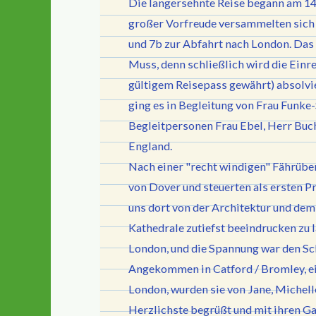
Die langersehnte Reise begann am 14
großer Vorfreude versammelten sich 
und 7b zur Abfahrt nach London. Das 
Muss, denn schließlich wird die Einre
gültigem Reisepass gewährt) absolvi
ging es in Begleitung von Frau Funke
Begleitpersonen Frau Ebel, Herr Buc
England.
Nach einer "recht windigen" Fährübe
von Dover und steuerten als ersten 
uns dort von der Architektur und dem
Kathedrale zutiefst beeindrucken zu 
London, und die Spannung war den Sc
Angekommen in Catford / Bromley, e
London, wurden sie von Jane, Michell
Herzlichste begrüßt und mit ihren G