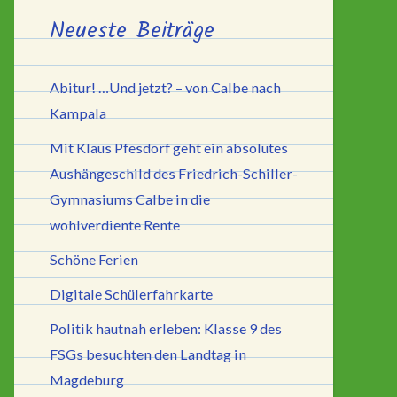
Neueste Beiträge
Abitur! …Und jetzt? – von Calbe nach
Kampala
Mit Klaus Pfesdorf geht ein absolutes
Aushängeschild des Friedrich-Schiller-
Gymnasiums Calbe in die
wohlverdiente Rente
Schöne Ferien
Digitale Schülerfahrkarte
Politik hautnah erleben: Klasse 9 des
FSGs besuchten den Landtag in
Magdeburg