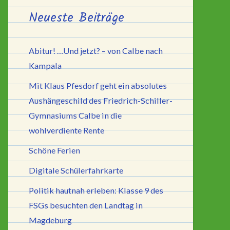
Neueste Beiträge
Abitur! …Und jetzt? – von Calbe nach
Kampala
Mit Klaus Pfesdorf geht ein absolutes
Aushängeschild des Friedrich-Schiller-
Gymnasiums Calbe in die
wohlverdiente Rente
Schöne Ferien
Digitale Schülerfahrkarte
Politik hautnah erleben: Klasse 9 des
FSGs besuchten den Landtag in
Magdeburg