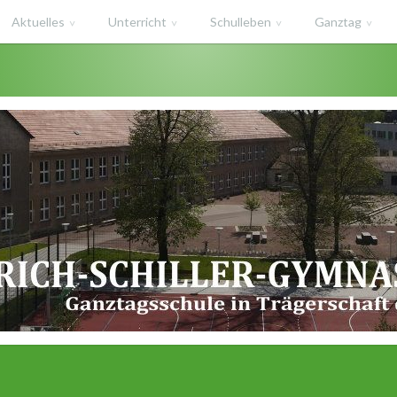
Aktuelles
Unterricht
Schulleben
Ganztag
haft des Salzlandkreises