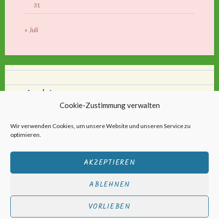
31
« Juli
Archiv
Cookie-Zustimmung verwalten
Archiv
Wir verwenden Cookies, um unsere Website und unseren Service zu
optimieren.
AKZEPTIEREN
ABLEHNEN
Stolz bereitgestellt von WordPress
|
Theme: Scratchpad von
VORLIEBEN
Automattic
.