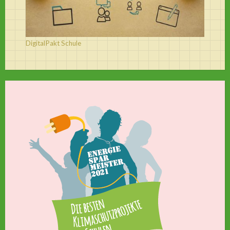
DigitalPakt Schule