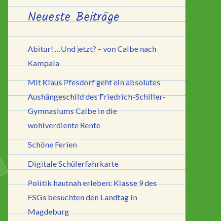
Neueste Beiträge
Abitur! …Und jetzt? – von Calbe nach
Kampala
Mit Klaus Pfesdorf geht ein absolutes
Aushängeschild des Friedrich-Schiller-
Gymnasiums Calbe in die
wohlverdiente Rente
Schöne Ferien
Digitale Schülerfahrkarte
Politik hautnah erleben: Klasse 9 des
FSGs besuchten den Landtag in
Magdeburg