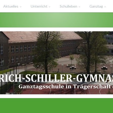
Aktuelles
Unterricht
Schulleben
Ganztag
haft des Salzlandkreises