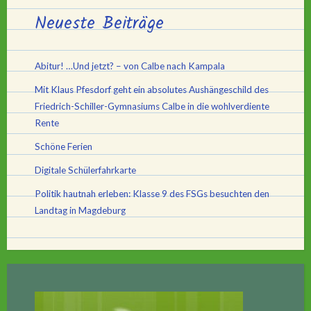
Neueste Beiträge
Abitur! …Und jetzt? – von Calbe nach Kampala
Mit Klaus Pfesdorf geht ein absolutes Aushängeschild des
Friedrich-Schiller-Gymnasiums Calbe in die wohlverdiente
Rente
Schöne Ferien
Digitale Schülerfahrkarte
Politik hautnah erleben: Klasse 9 des FSGs besuchten den
Landtag in Magdeburg