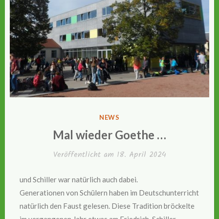
VERÖFFENTLICHT
NEWS
IN
Mal wieder Goethe …
Veröffentlicht am
18. April 2024
und Schiller war natürlich auch dabei.
Generationen von Schülern haben im Deutschunterricht
natürlich den Faust gelesen. Diese Tradition bröckelte
im vergangenen Jahr etwas am Friedrich-Schiller-