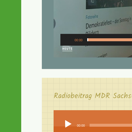
00:00
Radiobeitrag MDR Sachs
Audio-
Player
00:00