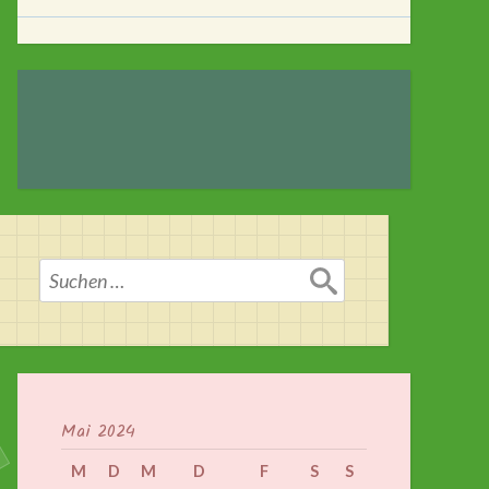
Suchen
nach:
Mai 2024
M
D
M
D
F
S
S