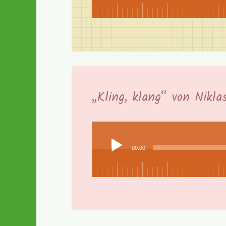
„Kling, klang“ von Nikl
Audio-
Player
00:00