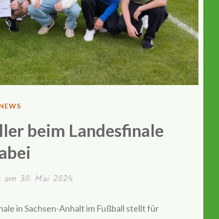
VERÖFFENTLICHT
NEWS
IN
ller beim Landesfinale
abei
ht am
30. Mai 2024
nale in Sachsen-Anhalt im Fußball stellt für