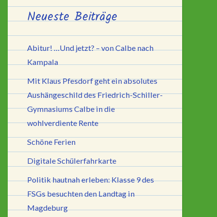
Neueste Beiträge
Abitur! …Und jetzt? – von Calbe nach
Kampala
Mit Klaus Pfesdorf geht ein absolutes
Aushängeschild des Friedrich-Schiller-
Gymnasiums Calbe in die
wohlverdiente Rente
Schöne Ferien
Digitale Schülerfahrkarte
Politik hautnah erleben: Klasse 9 des
FSGs besuchten den Landtag in
Magdeburg