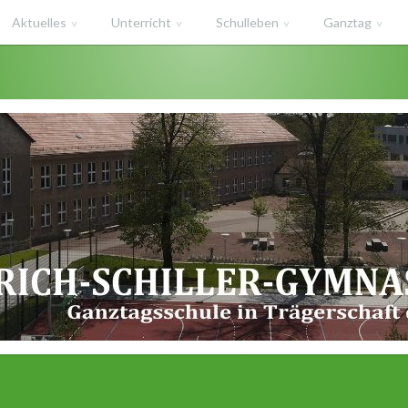
Aktuelles
Unterricht
Schulleben
Ganztag
haft des Salzlandkreises