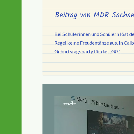
Beitrag von MDR Sachs
Bei Schülerinnen und Schülern löst d
Regel keine Freudentänze aus. In Calb
Geburtstagsparty für das „GG“.
Video-
Player