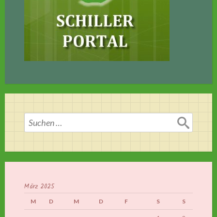
Suchen
nach:
März 2025
M
D
M
D
F
S
S