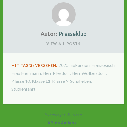
Autor:
Presseklub
VIEW ALL POSTS
2025
,
Exkursion
,
Französisch
,
MIT TAG(S) VERSEHEN:
Frau Herrmann
,
Herr Pfesdorf
,
Herr Woltersdorf
,
Klasse 10
,
Klasse 11
,
Klasse 9
,
Schulleben
,
Studienfahrt
Vorheriger Beitrag
Beitragsnavigation
ABIos Amigos…