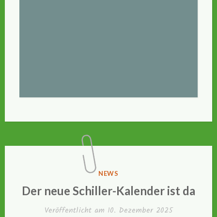
VERÖFFENTLICHT
NEWS
IN
Der neue Schiller-Kalender ist da
Veröffentlicht am
10. Dezember 2025