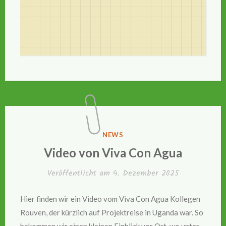
VERÖFFENTLICHT
NEWS
IN
Video von Viva Con Agua
Veröffentlicht am
4. Dezember 2025
Hier finden wir ein Video vom Viva Con Agua Kollegen
Rouven, der kürzlich auf Projektreise in Uganda war. So
bekommen wir einen kleinen Einblick vor Ort, wo unter