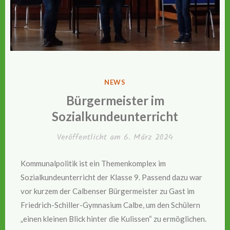
VERÖFFENTLICHT
NEWS
IN
Bürgermeister im
Sozialkundeunterricht
Veröffentlicht am
6. März 2024
Kommunalpolitik ist ein Themenkomplex im
Sozialkundeunterricht der Klasse 9. Passend dazu war
vor kurzem der Calbenser Bürgermeister zu Gast im
Friedrich-Schiller-Gymnasium Calbe, um den Schülern
„einen kleinen Blick hinter die Kulissen“ zu ermöglichen.