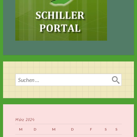
Suchen
nach:
März 2024
M
D
M
D
F
S
S