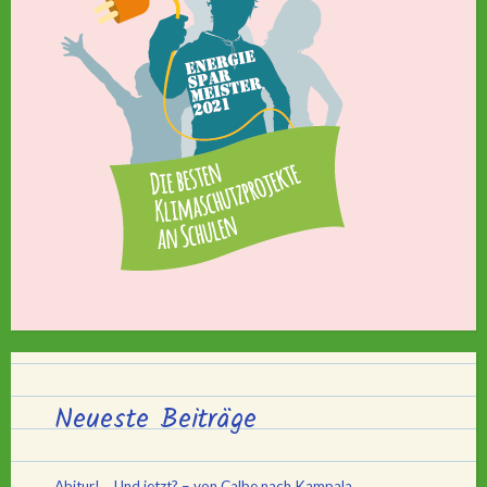
Neueste Beiträge
Abitur! …Und jetzt? – von Calbe nach Kampala