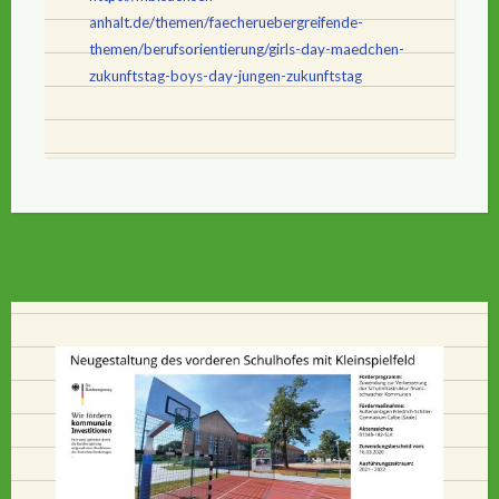
anhalt.de/themen/faecheruebergreifende-
themen/berufsorientierung/girls-day-maedchen-
zukunftstag-boys-day-jungen-zukunftstag