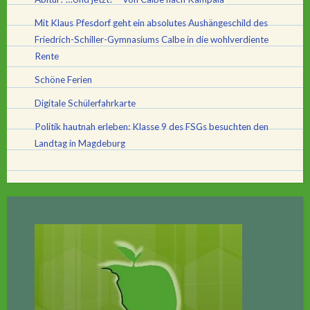
Mit Klaus Pfesdorf geht ein absolutes Aushängeschild des
Friedrich-Schiller-Gymnasiums Calbe in die wohlverdiente
Rente
Schöne Ferien
Digitale Schülerfahrkarte
Politik hautnah erleben: Klasse 9 des FSGs besuchten den
Landtag in Magdeburg