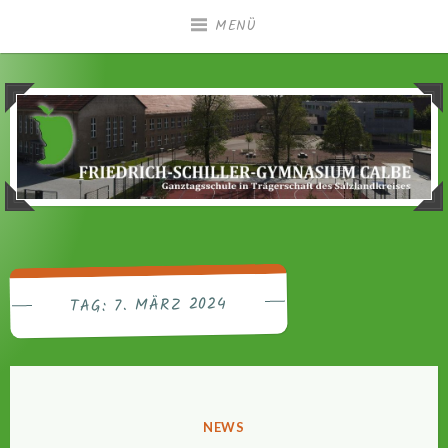
Zum
MENÜ
Inhalt
springen
Ganztagsgymnasium in Trägerschaft des
Friedrich-Schiller-
Salzlandkreises
Gymnasium Calbe
7. MÄRZ 2024
TAG:
VERÖFFENTLICHT
NEWS