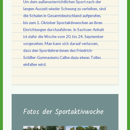
Um dem außerunterrichtlichen Sport nach der
langen Auszeit wieder Schwung zu verleihen, sind
die Schulen in Gesamtdeutschland aufgerufen,
bis zum 1. Oktober Sportaktivwochen an ihren
Einrichtungen durchzuführen. In Sachsen-Anhalt
ist dafür die Woche vom 20. bis 24. September
vorgesehen. Man kann sich darauf verlassen,
dass den Sportlehrer:innen des Friedrich-
Schiller-Gymnasiums Calbe dazu etwas Tolles
einfallen wird.
Fotos der Sportaktivwoche