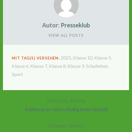
Autor:
Presseklub
VIEW ALL POSTS
2021
,
Klasse 10
,
Klasse 5
,
MIT TAG(S) VERSEHEN:
Klasse 6
,
Klasse 7
,
Klasse 8
,
Klasse 9
,
Schulleben
,
Sport
Vorheriger Beitrag
Beitragsnavigation
Schilleraner feiern fleißig beim Abiball
Nächster Beitrag