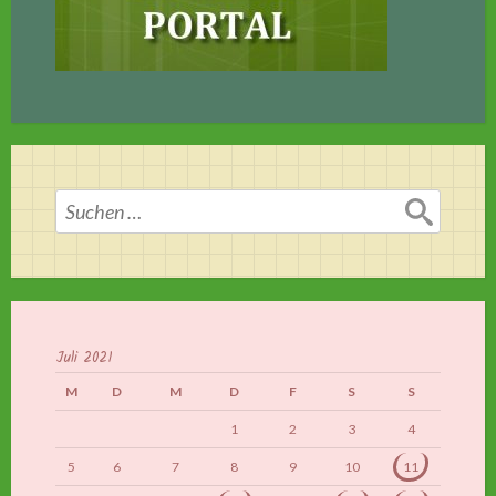
Suchen
nach:
Juli 2021
M
D
M
D
F
S
S
1
2
3
4
5
6
7
8
9
10
11