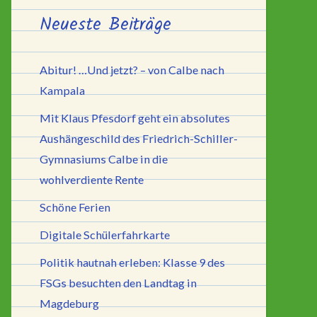
Neueste Beiträge
Abitur! …Und jetzt? – von Calbe nach
Kampala
Mit Klaus Pfesdorf geht ein absolutes
Aushängeschild des Friedrich-Schiller-
Gymnasiums Calbe in die
wohlverdiente Rente
Schöne Ferien
Digitale Schülerfahrkarte
Politik hautnah erleben: Klasse 9 des
FSGs besuchten den Landtag in
Magdeburg