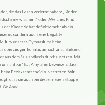
nder, die das Lesen verlernt haben: „Kinder
ildschirme wischen!“ oder „Welches Kind
 der Klasse 6c hat definitiv mehr als ein
lleserin, sondern auch eine begabte
die Jury unseres Gymnasiums beim
s überzeugen konnte, um sich anschließend
er aus dem Salzlandkreis durchzusetzen. Mit
h unsichtbar“ hat Amy allen bewiesen, dass
is beim Bezirksentscheid zu vertreten. Wir
ugt, dass sie auch bei dieser neuen Etappe
d. Go Amy!