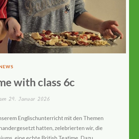
VERÖFFENTLICHT
NEWS
IN
me with class 6c
t am
29. Januar 2026
unserem Englischunterricht mit den Themen
nandergesetzt hatten, zelebrierten wir, die
siums, eine echte British Teatime. Dazu