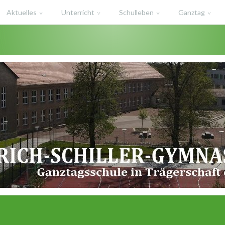
Aktuelles
Unterricht
Schulleben
Ganztag
haft des Salzlandkreises