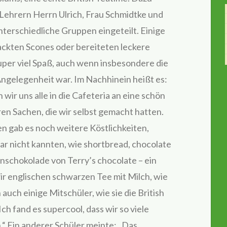
Lehrern Herrn Ulrich, Frau Schmidtke und
unterschiedliche Gruppen eingeteilt. Einige
ackten Scones oder bereiteten leckere
super viel Spaß, auch wenn insbesondere die
ngelegenheit war. Im Nachhinein heißt es:
n wir uns alle in die Cafeteria an eine schön
en Sachen, die wir selbst gemacht hatten.
n gab es noch weitere Köstlichkeiten,
gar nicht kannten, wie shortbread, chocolate
enschokolade von Terry’s chocolate – ein
wir englischen schwarzen Tee mit Milch, wie
auch einige Mitschüler, wie sie die British
ch fand es supercool, dass wir so viele
“ Ein anderer Schüler meinte: „Das