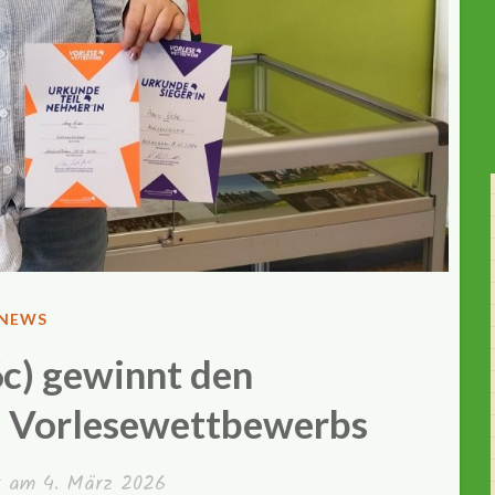
VERÖFFENTLICHT
NEWS
IN
c) gewinnt den
s Vorlesewettbewerbs
ht am
4. März 2026