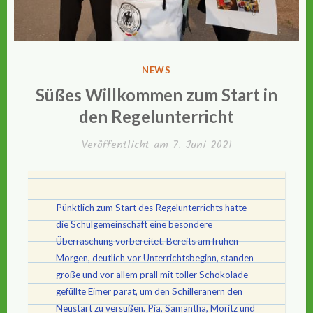
VERÖFFENTLICHT
NEWS
IN
Süßes Willkommen zum Start in
den Regelunterricht
Veröffentlicht am
7. Juni 2021
Pünktlich zum Start des Regelunterrichts hatte
die Schulgemeinschaft eine besondere
Überraschung vorbereitet. Bereits am frühen
Morgen, deutlich vor Unterrichtsbeginn, standen
große und vor allem prall mit toller Schokolade
gefüllte Eimer parat, um den Schilleranern den
Neustart zu versüßen. Pia, Samantha, Moritz und