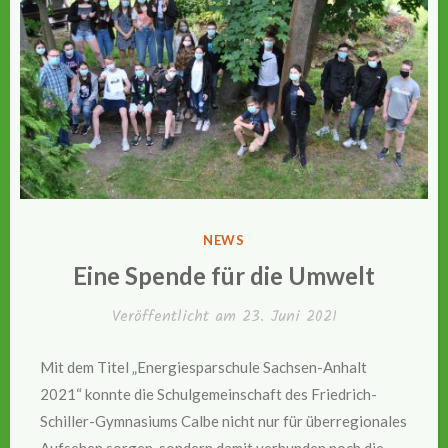
VERÖFFENTLICHT
NEWS
IN
Eine Spende für die Umwelt
Veröffentlicht am
23. Juni 2021
Mit dem Titel „Energiesparschule Sachsen-Anhalt
2021“ konnte die Schulgemeinschaft des Friedrich-
Schiller-Gymnasiums Calbe nicht nur für überregionales
Aufsehen sorgen, sondern damit verbunden noch die