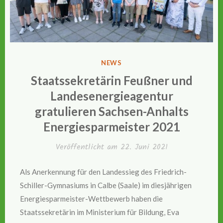
VERÖFFENTLICHT
NEWS
IN
Staatssekretärin Feußner und
Landesenergieagentur
gratulieren Sachsen-Anhalts
Energiesparmeister 2021
Veröffentlicht am
22. Juni 2021
Als Anerkennung für den Landessieg des Friedrich-
Schiller-Gymnasiums in Calbe (Saale) im diesjährigen
Energiesparmeister-Wettbewerb haben die
Staatssekretärin im Ministerium für Bildung, Eva