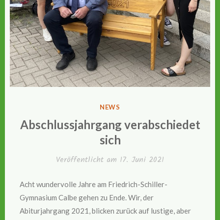
VERÖFFENTLICHT
NEWS
IN
Abschlussjahrgang verabschiedet
sich
Veröffentlicht am
17. Juni 2021
Acht wundervolle Jahre am Friedrich-Schiller-
Gymnasium Calbe gehen zu Ende. Wir, der
Abiturjahrgang 2021, blicken zurück auf lustige, aber