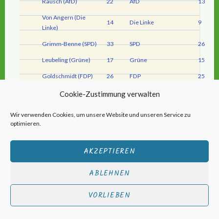
Rausch (AfD)
22
AfD
13
Von Angern (Die
14
Die Linke
9
Linke)
Grimm-Benne (SPD)
33
SPD
26
Leubeling (Grüne)
17
Grüne
15
Goldschmidt (FDP)
26
FDP
25
Mittelstrass (Freie
Cookie-Zustimmung verwalten
17
Freie Wähler
5
Wähler)
Wir verwenden Cookies, um unsere Website und unseren Service zu
NPD
1
optimieren.
Tierschutzpartei
21
AKZEPTIEREN
Tierschutzallianz
12
Die PARTEI
3
ABLEHNEN
TIERSCHUTZ hier!
2
VORLIEBEN
Schüler (dieBasis)
3
dieBasis
2
Gesundheitsforschung
2