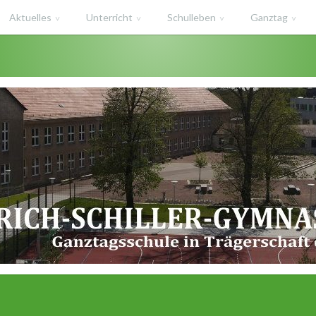
Aktuelles
Unterricht
Schulleben
Ganztag
haft des Salzlandkreises