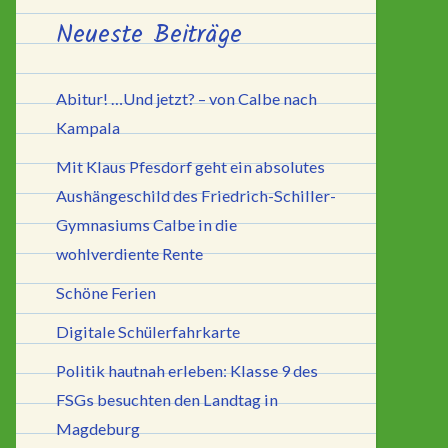
Neueste Beiträge
Abitur! …Und jetzt? – von Calbe nach
Kampala
Mit Klaus Pfesdorf geht ein absolutes
Aushängeschild des Friedrich-Schiller-
Gymnasiums Calbe in die
wohlverdiente Rente
Schöne Ferien
Digitale Schülerfahrkarte
Politik hautnah erleben: Klasse 9 des
FSGs besuchten den Landtag in
Magdeburg