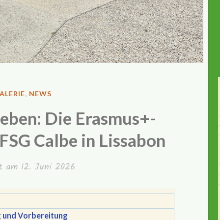
FENTLICHT
ALERIE
,
NEWS
rleben: Die Erasmus+-
FSG Calbe in Lissabon
ht am
12. Juni 2026
 und Vorbereitung