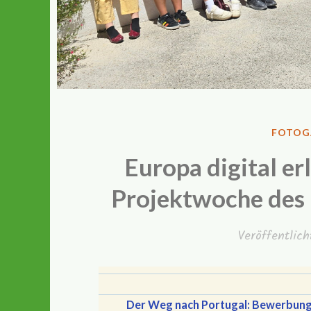
VERÖF
FOTOG
IN
Europa digital e
Projektwoche des 
Veröffentlic
Der Weg nach Portugal: Bewerbung