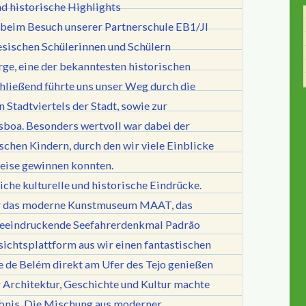
d historische Highlights
s beim Besuch unserer Partnerschule EB1/JI
sischen Schülerinnen und Schülern
rge, eine der bekanntesten historischen
ließend führte uns unser Weg durch die
 Stadtviertels der Stadt, sowie zur
sboa. Besonders wertvoll war dabei der
schen Kindern, durch den wir viele Einblicke
weise gewinnen konnten.
iche kulturelle und historische Eindrücke.
ir das moderne Kunstmuseum MAAT, das
beeindruckende Seefahrerdenkmal Padrão
chtsplattform aus wir einen fantastischen
e de Belém direkt am Ufer des Tejo genießen
Architektur, Geschichte und Kultur machte
ebnis. Die Mischung aus moderner