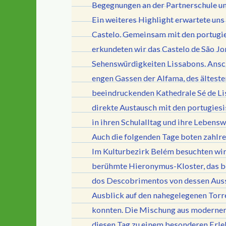
Begegnungen an der Partnerschule un
Ein weiteres Highlight erwartete un
Castelo. Gemeinsam mit den portugie
erkundeten wir das Castelo de São Jo
Sehenswürdigkeiten Lissabons. Ansch
engen Gassen der Alfama, des ältesten
beeindruckenden Kathedrale Sé de Li
direkte Austausch mit den portugiesi
in ihren Schulalltag und ihre Lebens
Auch die folgenden Tage boten zahlre
Im Kulturbezirk Belém besuchten w
berühmte Hieronymus-Kloster, das 
dos Descobrimentos von dessen Aussi
Ausblick auf den nahegelegenen Torr
konnten. Die Mischung aus moderner 
diesen Tag zu einem besonderen Erl