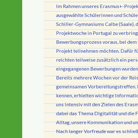
Im Rahmen unseres Erasmus+-Projekt
ausgewählte Schülerinnen und Schüler
Schiller-Gymnasiums Calbe (Saale), 
Projektwoche in Portugal zu verbring
Bewerbungsprozess voraus, bei dem 
Projekt teilnehmen möchten. Dafür f
reichten teilweise zusätzlich ein pe
eingegangenen Bewerbungen wurden s
Bereits mehrere Wochen vor der Reis
gemeinsamen Vorbereitungstreffen. D
kennen, erhielten wichtige Informati
uns intensiv mit den Zielen des Era
dabei das Thema Digitalität und die 
Alltag, unsere Kommunikation und un
Nach langer Vorfreude war es schließl