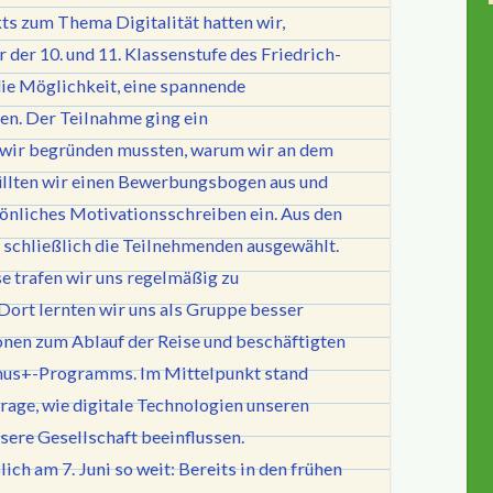
s zum Thema Digitalität hatten wir,
 der 10. und 11. Klassenstufe des Friedrich-
die Möglichkeit, eine spannende
en. Der Teilnahme ging ein
wir begründen mussten, warum wir an dem
üllten wir einen Bewerbungsbogen aus und
rsönliches Motivationsschreiben ein. Aus den
chließlich die Teilnehmenden ausgewählt.
e trafen wir uns regelmäßig zu
ort lernten wir uns als Gruppe besser
onen zum Ablauf der Reise und beschäftigten
smus+-Programms. Im Mittelpunkt stand
Frage, wie digitale Technologien unseren
sere Gesellschaft beeinflussen.
ich am 7. Juni so weit: Bereits in den frühen