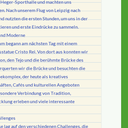
 Heger-Sporthalle und machten uns
n. Nach unserem Flug von Leipzig nach
d nutzten die ersten Stunden, um uns in der
tieren und erste Eindrücke zu sammeln.
 und Moderne
m begann am nächsten Tag mit einem
tatue Cristo Rei. Von dort aus konnten wir
bon, den Tejo und die berühmte Brücke des
rquerten wir die Brücke und besuchten die
iekomplex, der heute als kreatives
äften, Cafés und kulturellen Angeboten
esondere Verbindung von Tradition,
klung erleben und viele interessante
allenges
 lag auf den verschiedenen Challenges, die