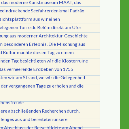
ir das moderne Kunstmuseum MAAT, das
beeindruckende Seefahrerdenkmal Padrão
ichtsplattform aus wir einen
gelegenen Torre de Belém direkt am Ufer
hung aus moderner Architektur, Geschichte
em besonderen Erlebnis. Die Mischung aus
d Kultur machte diesen Tag zu einem
nden Tag besichtigten wir die Klosterruine
 das verheerende Erdbeben von 1755
hten wir am Strand, wo wir die Gelegenheit
n der vergangenen Tage zu erholen und die
ebensfreude
nsere abschließenden Recherchen durch,
lenges aus und bereiteten unsere
n Abschluss der Reise bildete am Abend