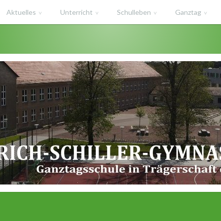
Aktuelles
Unterricht
Schulleben
Ganztag
haft des Salzlandkreises