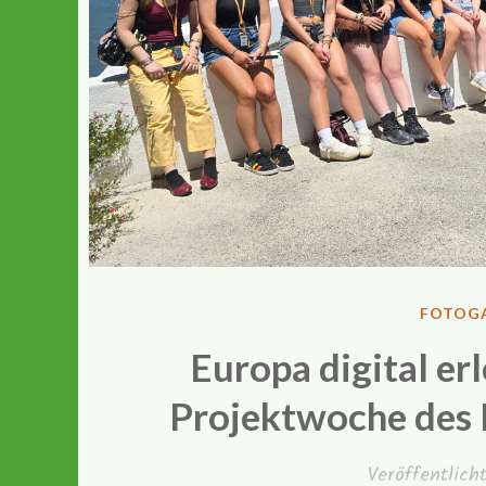
VERÖFF
FOTOGA
IN
Europa digital er
Projektwoche des 
Veröffentlic