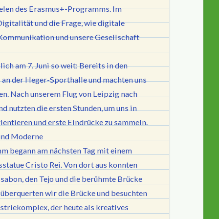
Zielen des Erasmus+-Programms. Im
italität und die Frage, wie digitale
 Kommunikation und unsere Gesellschaft
ich am 7. Juni so weit: Bereits in den
 an der Heger-Sporthalle und machten uns
n. Nach unserem Flug von Leipzig nach
d nutzten die ersten Stunden, um uns in
ientieren und erste Eindrücke zu sammeln.
 und Moderne
m begann am nächsten Tag mit einem
statue Cristo Rei. Von dort aus konnten
issabon, den Tejo und die berühmte Brücke
 überquerten wir die Brücke und besuchten
striekomplex, der heute als kreatives