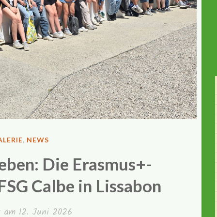
ENTLICHT
LERIE
,
NEWS
leben: Die Erasmus+-
FSG Calbe in Lissabon
ht am
12. Juni 2026