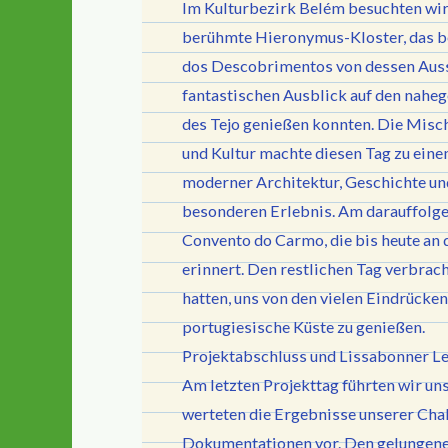
Im Kulturbezirk Belém besuchten w
berühmte Hieronymus-Kloster, das 
dos Descobrimentos von dessen Auss
fantastischen Ausblick auf den nahe
des Tejo genießen konnten. Die Misc
und Kultur machte diesen Tag zu ein
moderner Architektur, Geschichte un
besonderen Erlebnis. Am darauffolge
Convento do Carmo, die bis heute an
erinnert. Den restlichen Tag verbrac
hatten, uns von den vielen Eindrücke
portugiesische Küste zu genießen.
Projektabschluss und Lissabonner L
Am letzten Projekttag führten wir u
werteten die Ergebnisse unserer Chal
Dokumentationen vor. Den gelungene