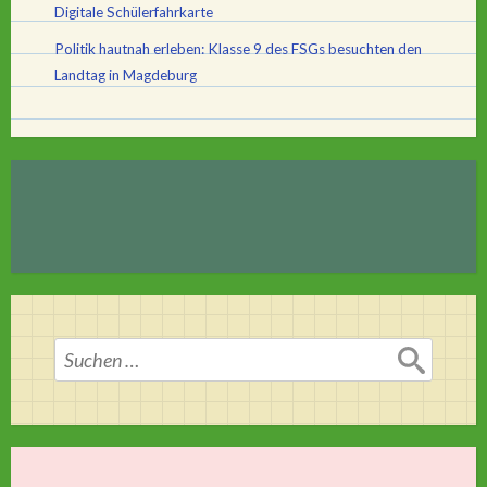
Digitale Schülerfahrkarte
Politik hautnah erleben: Klasse 9 des FSGs besuchten den
Landtag in Magdeburg
Suchen
nach: