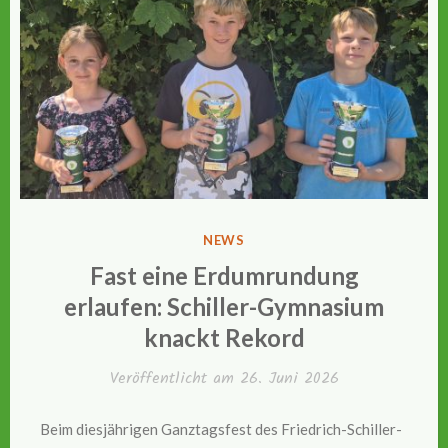
VERÖFFENTLICHT
NEWS
IN
Fast eine Erdumrundung
erlaufen: Schiller-Gymnasium
knackt Rekord
Veröffentlicht am
26. Juni 2026
Beim diesjährigen Ganztagsfest des Friedrich-Schiller-