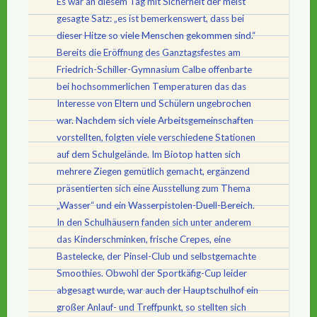
Es war an diesem Tag mit Sicherheit der meist
gesagte Satz: „es ist bemerkenswert, dass bei
dieser Hitze so viele Menschen gekommen sind.“
Bereits die Eröffnung des Ganztagsfestes am
Friedrich-Schiller-Gymnasium Calbe offenbarte
bei hochsommerlichen Temperaturen das das
Interesse von Eltern und Schülern ungebrochen
war. Nachdem sich viele Arbeitsgemeinschaften
vorstellten, folgten viele verschiedene Stationen
auf dem Schulgelände. Im Biotop hatten sich
mehrere Ziegen gemütlich gemacht, ergänzend
präsentierten sich eine Ausstellung zum Thema
„Wasser“ und ein Wasserpistolen-Duell-Bereich.
In den Schulhäusern fanden sich unter anderem
das Kinderschminken, frische Crepes, eine
Bastelecke, der Pinsel-Club und selbstgemachte
Smoothies. Obwohl der Sportkäfig-Cup leider
abgesagt wurde, war auch der Hauptschulhof ein
großer Anlauf- und Treffpunkt, so stellten sich