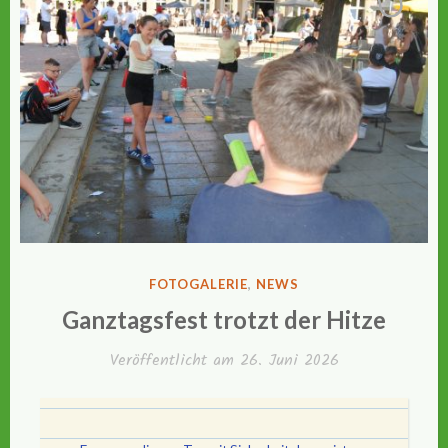
VERÖFFENTLICHT
FOTOGALERIE
,
NEWS
IN
Ganztagsfest trotzt der Hitze
Veröffentlicht am
26. Juni 2026