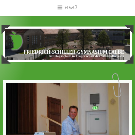
Zum
MENÜ
Inhalt
springen
Ganztagsgymnasium in Trägerschaft des
Friedrich-Schiller-
Salzlandkreises
Gymnasium Calbe