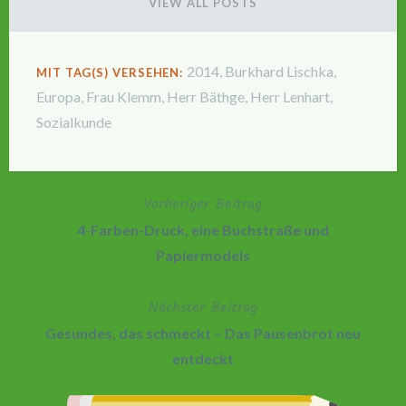
VIEW ALL POSTS
2014
,
Burkhard Lischka
,
MIT TAG(S) VERSEHEN:
Europa
,
Frau Klemm
,
Herr Bäthge
,
Herr Lenhart
,
Sozialkunde
Vorheriger Beitrag
Beitragsnavigation
4-Farben-Druck, eine Buchstraße und
Papiermodels
Nächster Beitrag
Gesundes, das schmeckt – Das Pausenbrot neu
entdeckt