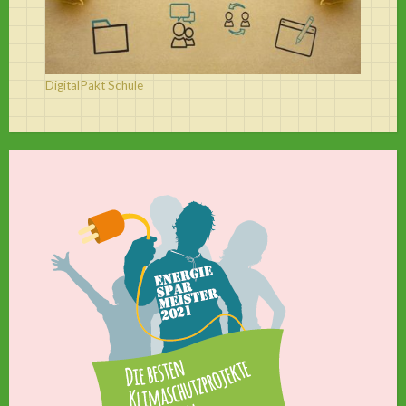
DigitalPakt Schule