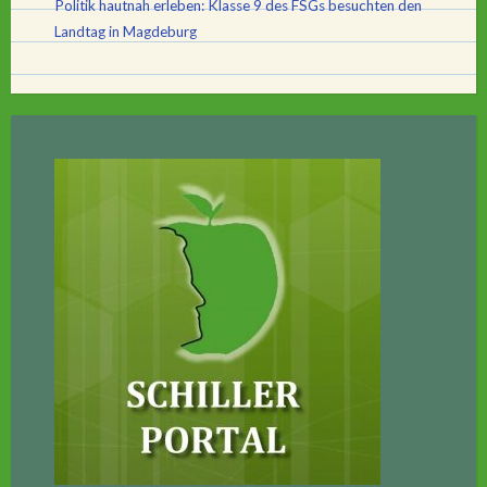
Politik hautnah erleben: Klasse 9 des FSGs besuchten den
Landtag in Magdeburg