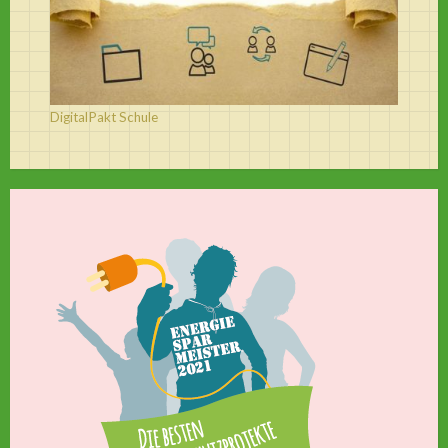
DigitalPakt Schule