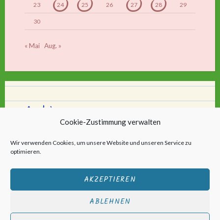
23
24
25
26
27
28
29
30
« Mai
Aug. »
Archiv
Cookie-Zustimmung verwalten
Archiv
Wir verwenden Cookies, um unsere Website und unseren Service zu
optimieren.
AKZEPTIEREN
ABLEHNEN
Stolz bereitgestellt von WordPress
|
Theme: Scratchpad von