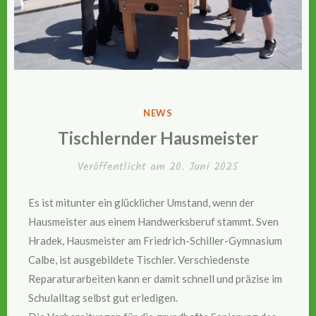
VERÖFFENTLICHT
NEWS
IN
Tischlernder Hausmeister
Veröffentlicht am
20. Juni 2025
Es ist mitunter ein glücklicher Umstand, wenn der
Hausmeister aus einem Handwerksberuf stammt. Sven
Hradek, Hausmeister am Friedrich-Schiller-Gymnasium
Calbe, ist ausgebildete Tischler. Verschiedenste
Reparaturarbeiten kann er damit schnell und präzise im
Schulalltag selbst gut erledigen.