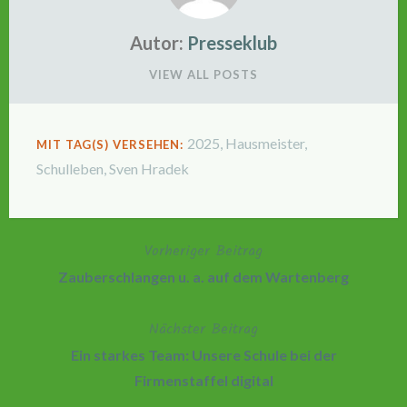
Autor:
Presseklub
VIEW ALL POSTS
2025
,
Hausmeister
,
MIT TAG(S) VERSEHEN:
Schulleben
,
Sven Hradek
Vorheriger Beitrag
Beitragsnavigation
Zauberschlangen u. a. auf dem Wartenberg
Nächster Beitrag
Ein starkes Team: Unsere Schule bei der
Firmenstaffel digital