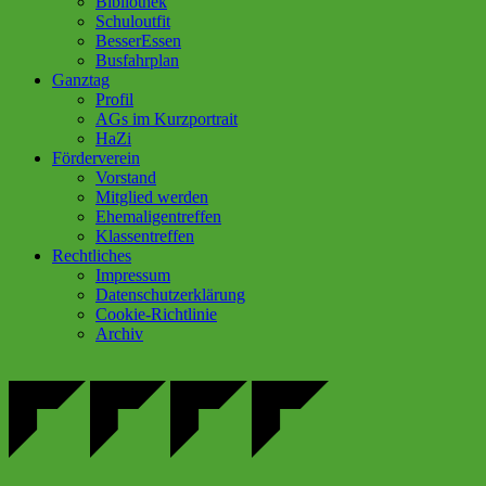
Bibliothek
Schuloutfit
BesserEssen
Busfahrplan
Ganztag
Profil
AGs im Kurzportrait
HaZi
Förderverein
Vorstand
Mitglied werden
Ehemaligentreffen
Klassentreffen
Rechtliches
Impressum
Datenschutzerklärung
Cookie-Richtlinie
Archiv