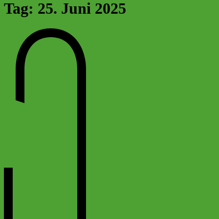
Friedrich-Schiller-Gymnasium Calbe
Ganztagsgymnasium in Trägerschaft des Salzlandkreises
Tag:
25. Juni 2025