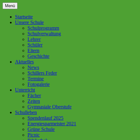
Zum
Menü
Inhalt
springen
Startseite
Unsere Schule
Schulprogramm
Schulverwaltung
Lehrer
Schüler
Eltern
Geschichte
Aktuelles
News
Schillers Feder
Termine
Fotogalerie
Unterricht
Fächer
Zeiten
Gymnasiale Oberstufe
Schulleben
Spendenlauf 2025
Energiesparmeister 2021
Grüne Schule
Picnic