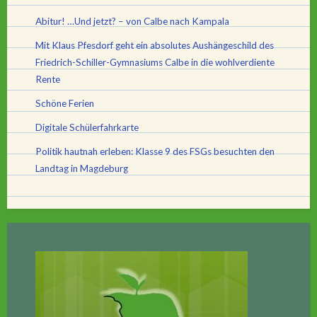
Abitur! …Und jetzt? – von Calbe nach Kampala
Mit Klaus Pfesdorf geht ein absolutes Aushängeschild des
Friedrich-Schiller-Gymnasiums Calbe in die wohlverdiente
Rente
Schöne Ferien
Digitale Schülerfahrkarte
Politik hautnah erleben: Klasse 9 des FSGs besuchten den
Landtag in Magdeburg