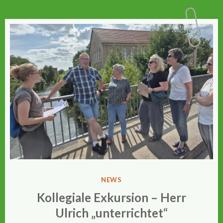
VERÖFFENTLICHT
NEWS
IN
Kollegiale Exkursion – Herr
Ulrich „unterrichtet“