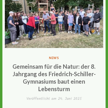
VERÖFFENTLICHT
NEWS
IN
Gemeinsam für die Natur: der 8.
Jahrgang des Friedrich-Schiller-
Gymnasiums baut einen
Lebensturm
Veröffentlicht am
24. Juni 2025