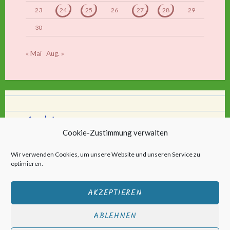
23
24
25
26
27
28
29
30
« Mai
Aug. »
Archiv
Cookie-Zustimmung verwalten
Archiv
Wir verwenden Cookies, um unsere Website und unseren Service zu
optimieren.
AKZEPTIEREN
ABLEHNEN
Stolz bereitgestellt von WordPress
|
Theme: Scratchpad von