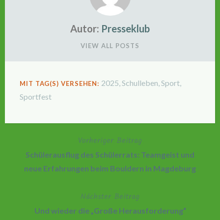
Autor:
Presseklub
VIEW ALL POSTS
2025
,
Schulleben
,
Sport
,
MIT TAG(S) VERSEHEN:
Sportfest
Vorheriger Beitrag
Beitragsnavigation
Schülerausflug des Schülerrats: Teamgeist und
neue Erfahrungen beim Bouldern in Magdeburg
Nächster Beitrag
Und wieder die „Große Herausforderung“