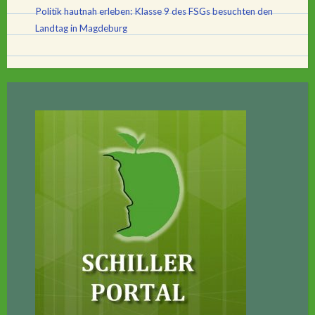
Politik hautnah erleben: Klasse 9 des FSGs besuchten den
Landtag in Magdeburg