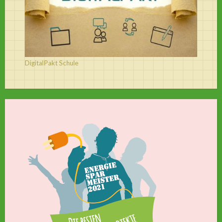
DigitalPakt Schule