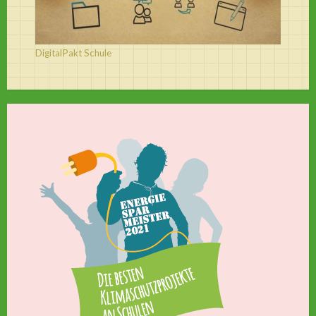
DigitalPakt Schule