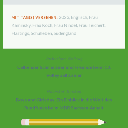
2023
,
Englisch
,
Frau
MIT TAG(S) VERSEHEN:
Kaminsky
,
Frau Koch
,
Frau Nindel
,
Frau Teichert
,
Hastings
,
Schulleben
,
Südengland
Vorheriger Beitrag
Beitragsnavigation
Calbenser Schilleraner und Freunde beim 13.
Volleyballturnier
Nächster Beitrag
Boys and Girlsday: Ein Einblick in die Welt des
Rundfunks beim MDR Sachsen-Anhalt