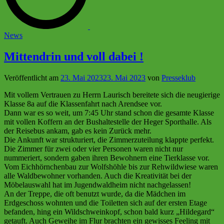
Veröffentlicht
News
in
Mittendrin und voll dabei !
Veröffentlicht am
23. Mai 2023
23. Mai 2023
von
Presseklub
Mit vollem Vertrauen zu Herrn Laurisch bereitete sich die neugierige
Klasse 8a auf die Klassenfahrt nach Arendsee vor.
Dann war es so weit, um 7:45 Uhr stand schon die gesamte Klasse
mit vollen Koffern an der Bushaltestelle der Heger Sporthalle. Als
der Reisebus ankam, gab es kein Zurück mehr.
Die Ankunft war strukturiert, die Zimmerzuteilung klappte perfekt.
Die Zimmer für zwei oder vier Personen waren nicht nur
nummeriert, sondern gaben ihren Bewohnern eine Tierklasse vor.
Vom Eichhörnchenbau zur Wolfshöhle bis zur Rehwildwiese waren
alle Waldbewohner vorhanden. Auch die Kreativität bei der
Möbelauswahl hat im Jugendwaldheim nicht nachgelassen!
An der Treppe, die oft benutzt wurde, da die Mädchen im
Erdgeschoss wohnten und die Toiletten sich auf der ersten Etage
befanden, hing ein Wildschweinkopf, schon bald kurz „Hildegard“
getauft. Auch Geweihe im Flur brachten ein gewisses Feeling mit