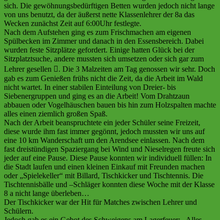
sich. Die gewöhnungsbedürftigen Betten wurden jedoch nicht lange
von uns benutzt, da der äußerst nette Klassenlehrer der 8a das
Wecken zunächst Zeit auf 6:00Uhr festlegte.
Nach dem Aufstehen ging es zum Frischmachen am eigenen
Spülbecken im Zimmer und danach in den Essensbereich. Dabei
wurden feste Sitzplätze gefordert. Einige hatten Glück bei der
Sitzplatztsuche, andere mussten sich umsetzen oder sich gar zum
Lehrer gesellen . Die 3 Malzeiten am Tag genossen wir sehr. Doch
gab es zum Genießen frühs nicht die Zeit, da die Arbeit im Wald
nicht wartet. In einer stabilen Einteilung von Dreier- bis
Siebenergruppen und ging es an die Arbeit! Vom Drahtzaun
abbauen oder Vogelhäuschen bauen bis hin zum Holzspalten machte
alles einen ziemlich großen Spaß.
Nach der Arbeit beanspruchtete ein jeder Schüler seine Freizeit,
diese wurde ihm fast immer gegönnt, jedoch mussten wir uns auf
eine 10 km Wanderschaft um den Arendsee einlassen. Nach dem
fast dreistündigen Spaziergang bei Wind und Nieselregen freute sich
jeder auf eine Pause. Diese Pause konnten wir individuell füllen: In
die Stadt laufen und einen kleinen Einkauf mit Freunden machen
oder „Spielekeller“ mit Billard, Tischkicker und Tischtennis. Die
Tischtennisbälle und –Schläger konnten diese Woche mit der Klasse
8 a nicht lange überleben…
Der Tischkicker war der Hit für Matches zwischen Lehrer und
Schülern.
Jedoch gab es ein Gebot des Schweigens am Lagerfeuer: „Alles,