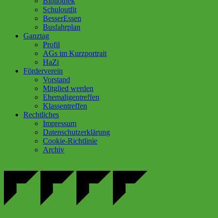
Bibliothek
Schuloutfit
BesserEssen
Busfahrplan
Ganztag
Profil
AGs im Kurzportrait
HaZi
Förderverein
Vorstand
Mitglied werden
Ehemaligentreffen
Klassentreffen
Rechtliches
Impressum
Datenschutzerklärung
Cookie-Richtlinie
Archiv