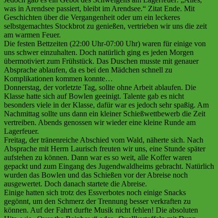
was in Arendsee passiert, bleibt im Arendsee.“ Zitat Ende. Mit
Geschichten über die Vergangenheit oder um ein leckeres
selbstgemachtes Stockbrot zu genießen, vertrieben wir uns die zeit
am warmen Feuer.
Die festen Bettzeiten (22:00 Uhr-07:00 Uhr) waren für einige von
uns schwer einzuhalten. Doch natürlich ging es jeden Morgen
übermotiviert zum Frühstück. Das Duschen musste mit genauer
Absprache ablaufen, da es bei den Mädchen schnell zu
Komplikationen kommen konnte…
Donnerstag, der vorletzte Tag, sollte ohne Arbeit ablaufen. Die
Klasse hatte sich auf Bowlen geeinigt. Talente gab es nicht
besonders viele in der Klasse, dafür war es jedoch sehr spaßig. Am
Nachmittag sollte uns dann ein kleiner Schießwettbewerb die Zeit
vertreiben. Abends genossen wir wieder eine kleine Runde am
Lagerfeuer.
Freitag, der tränenreiche Abschied vom Wald, näherte sich. Nach
Absprache mit Herrn Laurisch freuten wir uns, eine Stunde später
aufstehen zu können. Dann war es so weit, alle Koffer waren
gepackt und zum Eingang des Jugendwaldheims gebracht. Natürlich
wurden das Bowlen und das Schießen vor der Abreise noch
ausgewertet. Doch danach startete die Abreise.
Einige hatten sich trotz des Essverbotes noch einige Snacks
gegönnt, um den Schmerz der Trennung besser verkraften zu
können. Auf der Fahrt durfte Musik nicht fehlen! Die absoluten