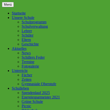
Zum
Menü
Inhalt
springen
Startseite
Unsere Schule
Schulprogramm
Schulverwaltung
Lehrer
Schüler
Eltern
Geschichte
Aktuelles
News
Schillers Feder
Termine
Fotogalerie
Unterricht
Fächer
Zeiten
Gymnasiale Oberstufe
Schulleben
Spendenlauf 2025
Energiesparmeister 2021
Grüne Schule
Picnic