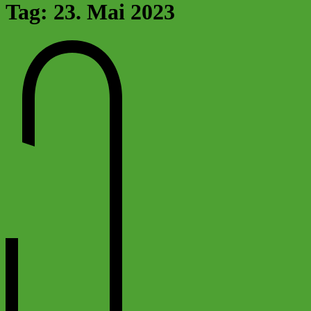
Friedrich-Schiller-Gymnasium Calbe
Ganztagsgymnasium in Trägerschaft des Salzlandkreises
Tag:
23. Mai 2023