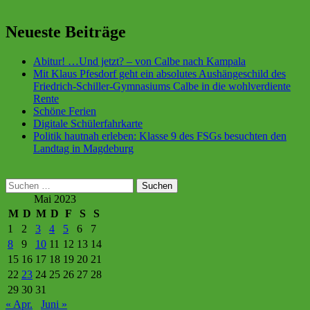
Neueste Beiträge
Abitur! …Und jetzt? – von Calbe nach Kampala
Mit Klaus Pfesdorf geht ein absolutes Aushängeschild des
Friedrich-Schiller-Gymnasiums Calbe in die wohlverdiente
Rente
Schöne Ferien
Digitale Schülerfahrkarte
Politik hautnah erleben: Klasse 9 des FSGs besuchten den
Landtag in Magdeburg
Suchen
nach:
Mai 2023
M
D
M
D
F
S
S
1
2
3
4
5
6
7
8
9
10
11
12
13
14
15
16
17
18
19
20
21
22
23
24
25
26
27
28
29
30
31
« Apr.
Juni »