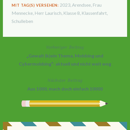
2023
,
Arendsee
,
Frau
MIT TAG(S) VERSEHEN:
Mennecke
,
Herr Laurisch
,
Klasse 8
,
Klassenfahrt
,
Schulleben
Vorheriger Beitrag
Beitragsnavigation
„Gewalt (k)ein Thema, Mobbing und
Cybermobbing“- aktuell und nicht weit weg
Nächster Beitrag
Aus 1000, mach doch einfach 10000