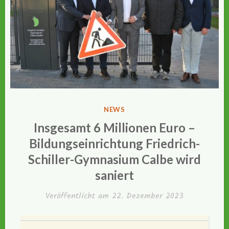
VERÖFFENTLICHT
NEWS
IN
Insgesamt 6 Millionen Euro –
Bildungseinrichtung Friedrich-
Schiller-Gymnasium Calbe wird
saniert
Veröffentlicht am
22. Dezember 2023