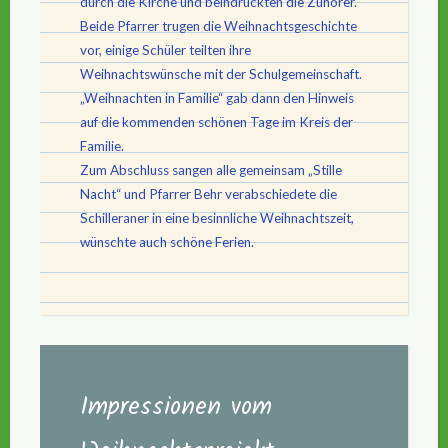
durch die Kirche und beindruckten die Zuhörer.
Beide Pfarrer trugen die Weihnachtsgeschichte
vor, einige Schüler teilten ihre
Weihnachtswünsche mit der Schulgemeinschaft.
„Weihnachten in Familie“ gab dann den Hinweis
auf die kommenden schönen Tage im Kreis der
Familie.
Zum Abschluss sangen alle gemeinsam „Stille
Nacht“ und Pfarrer Behr verabschiedete die
Schilleraner in eine besinnliche Weihnachtszeit,
wünschte auch schöne Ferien.
Impressionen vom