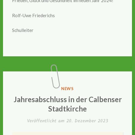
Frieden, Glück und Gesundheit im neuen Jahr 2024!
Rolf-Uwe Friederichs
Schulleiter
VERÖFFENTLICHT
NEWS
IN
Jahresabschluss in der Calbenser
Stadtkirche
Veröffentlicht am
20. Dezember 2023