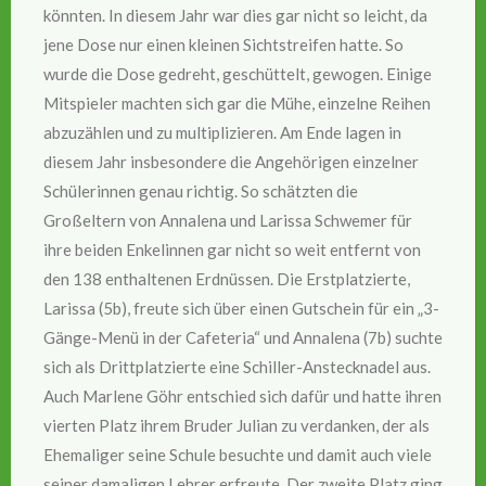
könnten. In diesem Jahr war dies gar nicht so leicht, da
jene Dose nur einen kleinen Sichtstreifen hatte. So
wurde die Dose gedreht, geschüttelt, gewogen. Einige
Mitspieler machten sich gar die Mühe, einzelne Reihen
abzuzählen und zu multiplizieren. Am Ende lagen in
diesem Jahr insbesondere die Angehörigen einzelner
Schülerinnen genau richtig. So schätzten die
Großeltern von Annalena und Larissa Schwemer für
ihre beiden Enkelinnen gar nicht so weit entfernt von
den 138 enthaltenen Erdnüssen. Die Erstplatzierte,
Larissa (5b), freute sich über einen Gutschein für ein „3-
Gänge-Menü in der Cafeteria“ und Annalena (7b) suchte
sich als Drittplatzierte eine Schiller-Anstecknadel aus.
Auch Marlene Göhr entschied sich dafür und hatte ihren
vierten Platz ihrem Bruder Julian zu verdanken, der als
Ehemaliger seine Schule besuchte und damit auch viele
seiner damaligen Lehrer erfreute. Der zweite Platz ging