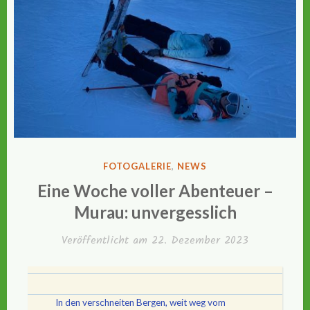
VERÖFFENTLICHT
FOTOGALERIE
,
NEWS
IN
Eine Woche voller Abenteuer –
Murau: unvergesslich
Veröffentlicht am
22. Dezember 2023
In den verschneiten Bergen, weit weg vom