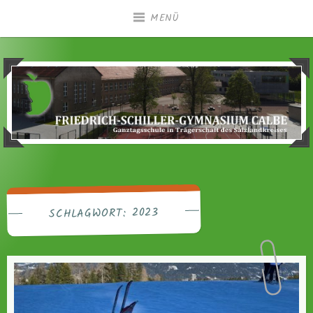
Zum
MENÜ
Inhalt
springen
Ganztagsgymnasium in Trägerschaft des
Friedrich-Schiller-
Salzlandkreises
Gymnasium Calbe
2023
SCHLAGWORT: