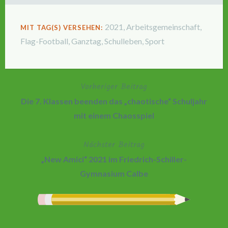
2021
,
Arbeitsgemeinschaft
,
MIT TAG(S) VERSEHEN:
Flag-Football
,
Ganztag
,
Schulleben
,
Sport
Vorheriger Beitrag
Beitragsnavigation
Die 7. Klassen beenden das „chaotische“ Schuljahr
mit einem Chaosspiel
Nächster Beitrag
„New Amici“ 2021 im Friedrich-Schiller-
Gymnasium Calbe