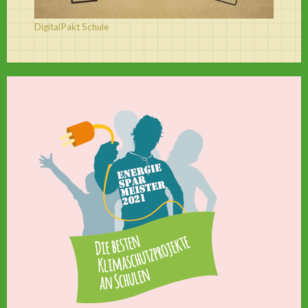
DigitalPakt Schule