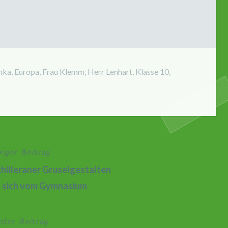
hka
,
Europa
,
Frau Klemm
,
Herr Lenhart
,
Klasse 10
,
riger Beitrag
chilleraner Gruselgestalten
 sich vom Gymnasium
ster Beitrag