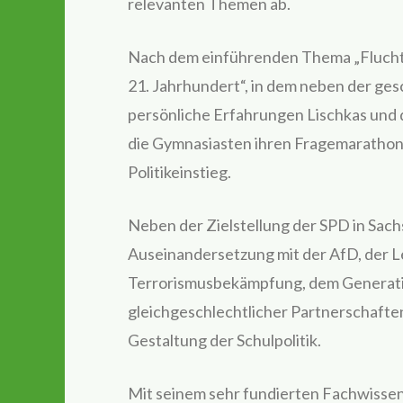
relevanten Themen ab.
Nach dem einführenden Thema „Flucht
21. Jahrhundert“, in dem neben der ge
persönliche Erfahrungen Lischkas und d
die Gymnasiasten ihren Fragemarathon 
Politikeinstieg.
Neben der Zielstellung der SPD in Sach
Auseinandersetzung mit der AfD, der L
Terrorismusbekämpfung, dem Generati
gleichgeschlechtlicher Partnerschaften 
Gestaltung der Schulpolitik.
Mit seinem sehr fundierten Fachwissen