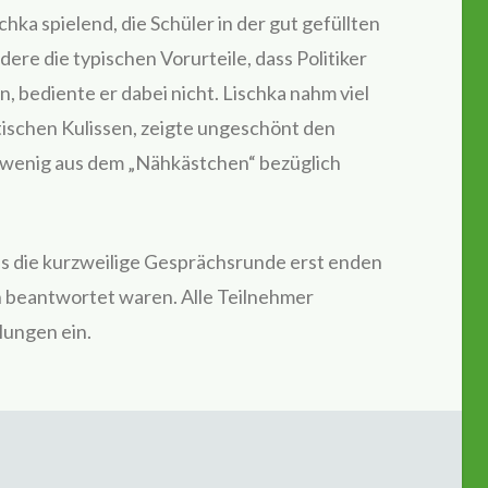
chka spielend, die Schüler in der gut gefüllten
dere die typischen Vorurteile, dass Politiker
n, bediente er dabei nicht. Lischka nahm viel
litischen Kulissen, zeigte ungeschönt den
n wenig aus dem „Nähkästchen“ bezüglich
ss die kurzweilige Gesprächsrunde erst enden
en beantwortet waren. Alle Teilnehmer
lungen ein.