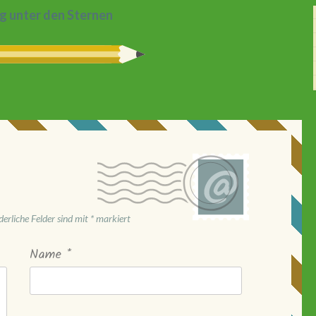
g unter den Sternen
derliche Felder sind mit
*
markiert
Name
*