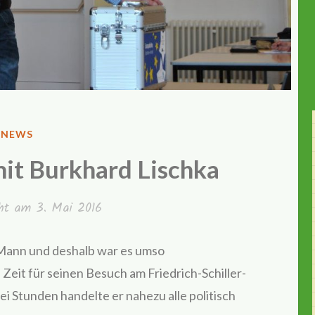
VERÖFFENTLICHT
NEWS
IN
it Burkhard Lischka
cht am
3. Mai 2016
r Mann und deshalb war es umso
 Zeit für seinen Besuch am Friedrich-Schiller-
 Stunden handelte er nahezu alle politisch