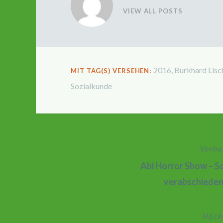
VIEW ALL POSTS
2016
,
Burkhard Lisc
MIT TAG(S) VERSEHEN:
Sozialkunde
Vorhe
Beitragsnavigation
Abi Horror Show – S
verabschieden
Näch