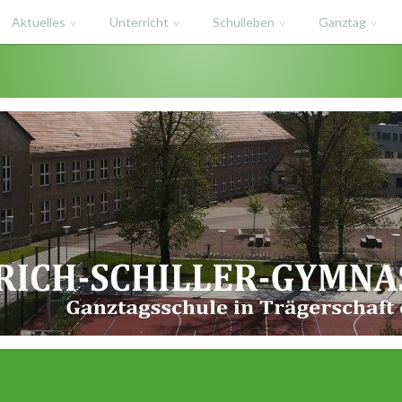
Aktuelles
Unterricht
Schulleben
Ganztag
haft des Salzlandkreises