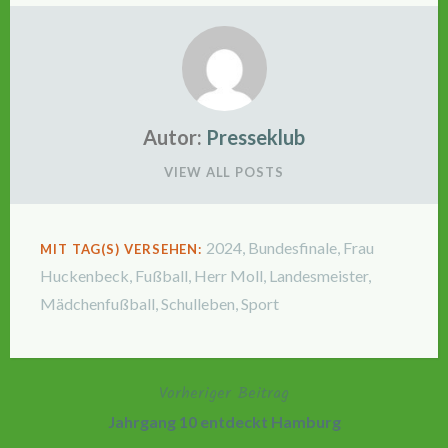
Autor:
Presseklub
VIEW ALL POSTS
2024
,
Bundesfinale
,
Frau
MIT TAG(S) VERSEHEN:
Huckenbeck
,
Fußball
,
Herr Moll
,
Landesmeister
,
Mädchenfußball
,
Schulleben
,
Sport
Vorheriger Beitrag
Beitragsnavigation
Jahrgang 10 entdeckt Hamburg