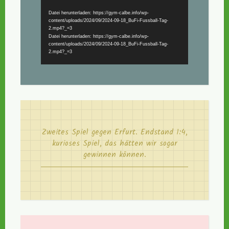
Datei herunterladen: https://gym-calbe.info/wp-
content/uploads/2024/09/2024-09-18_BuFi-Fussball-Tag-
2.mp4?_=3
Datei herunterladen: https://gym-calbe.info/wp-
content/uploads/2024/09/2024-09-18_BuFi-Fussball-Tag-
2.mp4?_=3
Zweites Spiel gegen Erfurt. Endstand 1:4,
kurioses Spiel, das hätten wir sogar
gewinnen können.