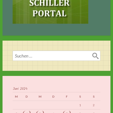
Suchen
nach:
Juni 2024
M
D
M
D
F
S
S
1
2