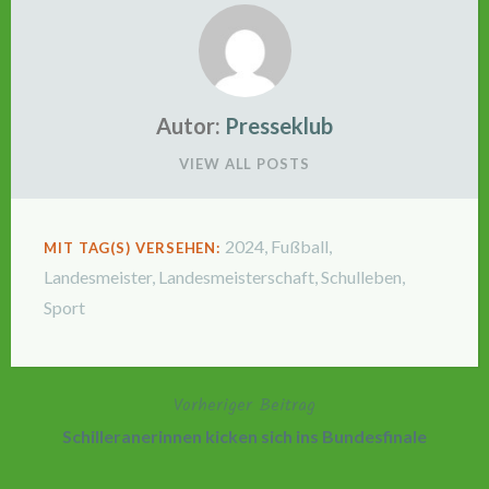
Autor:
Presseklub
VIEW ALL POSTS
2024
,
Fußball
,
MIT TAG(S) VERSEHEN:
Landesmeister
,
Landesmeisterschaft
,
Schulleben
,
Sport
Vorheriger Beitrag
Beitragsnavigation
Schilleranerinnen kicken sich ins Bundesfinale