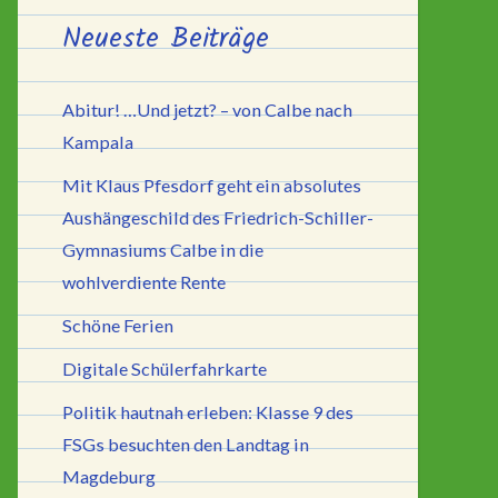
Neueste Beiträge
Abitur! …Und jetzt? – von Calbe nach
Kampala
Mit Klaus Pfesdorf geht ein absolutes
Aushängeschild des Friedrich-Schiller-
Gymnasiums Calbe in die
wohlverdiente Rente
Schöne Ferien
Digitale Schülerfahrkarte
Politik hautnah erleben: Klasse 9 des
FSGs besuchten den Landtag in
Magdeburg