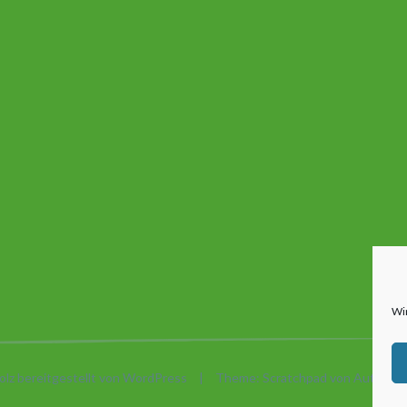
Wi
olz bereitgestellt von WordPress
|
Theme: Scratchpad von
Automatt