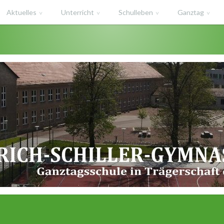
Aktuelles
Unterricht
Schulleben
Ganztag
haft des Salzlandkreises