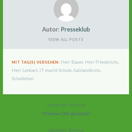
Autor:
Presseklub
VIEW ALL POSTS
Herr Bauer
,
Herr Friederichs
,
MIT TAG(S) VERSEHEN:
Herr Lenhart
,
IT macht Schule
,
Salzlandkreis
,
Schulleben
Vorheriger Beitrag
Beitragsnavigation
Offenes Ohr gesucht?
Nächster Beitrag