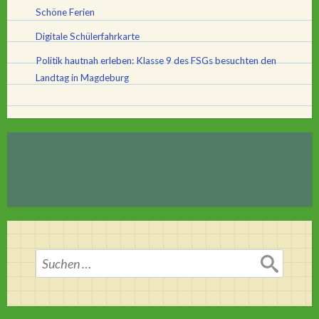
Schöne Ferien
Digitale Schülerfahrkarte
Politik hautnah erleben: Klasse 9 des FSGs besuchten den
Landtag in Magdeburg
Suchen
nach: