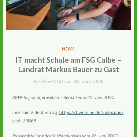
VERÖFFENTLICHT
NEWS
IN
IT macht Schule am FSG Calbe –
Landrat Markus Bauer zu Gast
Veröffentlicht am
26. Juni 2020
RBW-Regionalfernsehen – Bericht vom 22. Juni 2020:
Link zum Videobeitrag:
https://rbwonline.de/index.php?
cmd=70868
Pressemitteilung des Salzlandkreises vom 26. Juni 2020: