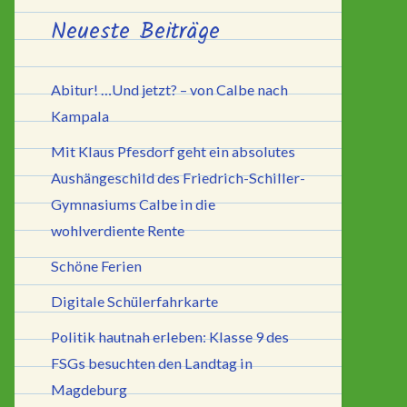
Neueste Beiträge
Abitur! …Und jetzt? – von Calbe nach
Kampala
Mit Klaus Pfesdorf geht ein absolutes
Aushängeschild des Friedrich-Schiller-
Gymnasiums Calbe in die
wohlverdiente Rente
Schöne Ferien
Digitale Schülerfahrkarte
Politik hautnah erleben: Klasse 9 des
FSGs besuchten den Landtag in
Magdeburg