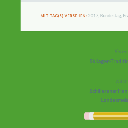
2017
,
Bundestag
,
Fr
MIT TAG(S) VERSEHEN:
Vorhe
Beitragsnavigation
Skilager-Traditi
Näch
Schilleraner Ha
Landesmeist