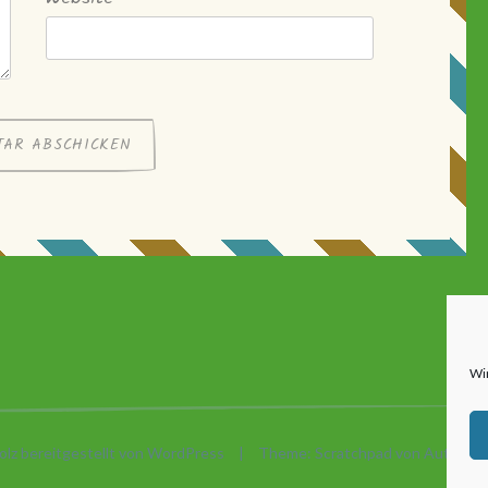
Wi
olz bereitgestellt von WordPress
|
Theme: Scratchpad von
Automatt