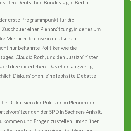
s: den Deutschen Bundestag in Berlin.
der erste Programmpunkt für die
s Zuschauer einer Plenarsitzung, in der es um
die Mietpreisbremse in deutschen
cht nur bekannte Politiker wie die
ages, Claudia Roth, und den Justizminister
auch live miterleben. Das eher langweilig
hlich Diskussionen, eine lebhafte Debatte
 die Diskussion der Politiker im Plenum und
arteivorsitzenden der SPD in Sachsen-Anhalt,
zu kommen und Fragen zu stellen, um so über
 selbst und das Leben eines Politikers aus