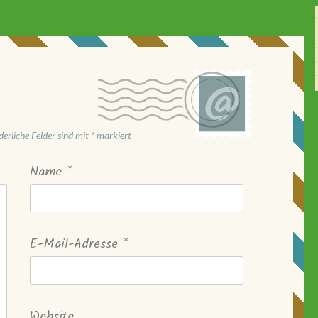
derliche Felder sind mit
*
markiert
Name
*
E-Mail-Adresse
*
Website