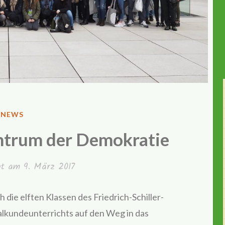
VERÖFFENTLICHT
NEWS
IN
entrum der Demokratie
cht am
9. März 2017
die elften Klassen des Friedrich-Schiller-
lkundeunterrichts auf den Weg in das