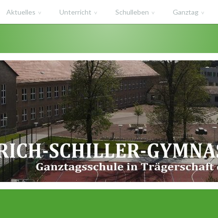
Aktuelles
Unterricht
Schulleben
Ganztag
haft des Salzlandkreises