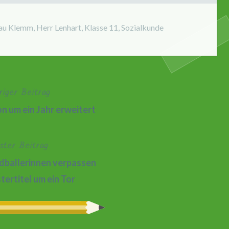
au Klemm
,
Herr Lenhart
,
Klasse 11
,
Sozialkunde
riger Beitrag
on um ein Jahr erweitert
ster Beitrag
ndballerinnen verpassen
ertitel um ein Tor