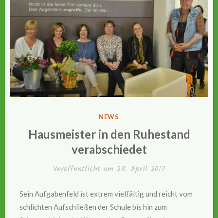
VERÖFFENTLICHT
NEWS
IN
Hausmeister in den Ruhestand
verabschiedet
Veröffentlicht am
28. April 2017
Sein Aufgabenfeld ist extrem vielfältig und reicht vom
schlichten Aufschließen der Schule bis hin zum