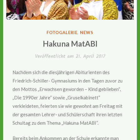
VERÖFFENTLICHT
FOTOGALERIE
,
NEWS
IN
Hakuna MatABI
Veröffentlicht am
21. April 2017
Nachdem sich die diesjährigen Abiturienten des
Friedrich-Schiller- Gymnasiums in den Tagen zuvor zu
den Mottos „Erwachsen geworden – Kind geblieben“,
„Die 1990er Jahre“ sowie „Gruselkabinett“
verkleideten, feierten sie wie gewohnt am Freitag mit
der gesamten Lehrer- und Schülerschaft ihren letzten
Schultag zu dem Thema „Hakuna MatABI“.
Bereits beim Ankommen an der Schule erkannte man