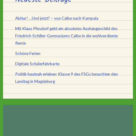
Abitur! …Und jetzt? – von Calbe nach Kampala
Mit Klaus Pfesdorf geht ein absolutes Aushängeschild des
Friedrich-Schiller-Gymnasiums Calbe in die wohlverdiente
Rente
Schöne Ferien
Digitale Schülerfahrkarte
Politik hautnah erleben: Klasse 9 des FSGs besuchten den
Landtag in Magdeburg