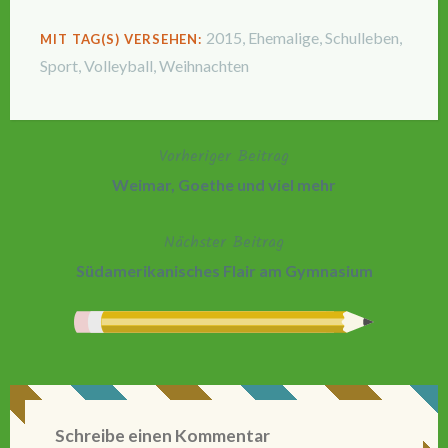
2015
,
Ehemalige
,
Schulleben
,
MIT TAG(S) VERSEHEN:
Sport
,
Volleyball
,
Weihnachten
Vorheriger Beitrag
Beitragsnavigation
Weimar, Goethe und viel mehr
Nächster Beitrag
Südamerikanisches Flair am Gymnasium
Schreibe einen Kommentar