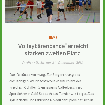
VERÖFFENTLICHT
NEWS
IN
„Volleybärenbande“ erreicht
starken zweiten Platz
Veröffentlicht am
21. Dezember 2015
Das Resümee vornweg. Zur Siegerehrung des
diesjährigen Weihnachtsvolleyballturniers des
Friedrich-Schiller-Gymnasiums Calbe beschrieb
Sportlehrerin Gabi Seebach das Turnier wie folgt: „Das
spielerische und taktische Niveau der Spiele hat sich in