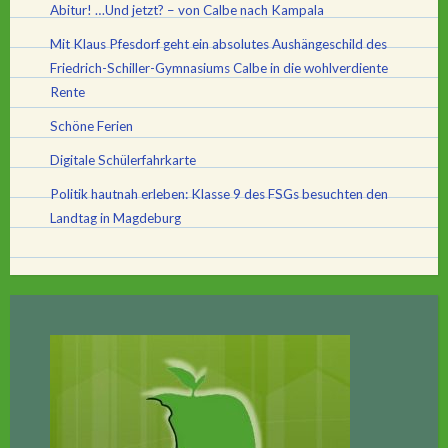
Abitur! …Und jetzt? – von Calbe nach Kampala
Mit Klaus Pfesdorf geht ein absolutes Aushängeschild des
Friedrich-Schiller-Gymnasiums Calbe in die wohlverdiente
Rente
Schöne Ferien
Digitale Schülerfahrkarte
Politik hautnah erleben: Klasse 9 des FSGs besuchten den
Landtag in Magdeburg