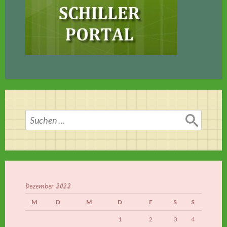
Suchen
nach:
Dezember 2022
M
D
M
D
F
S
S
1
2
3
4