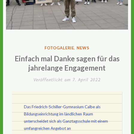
VERÖFFENTLICHT
FOTOGALERIE
,
NEWS
IN
Einfach mal Danke sagen für das
jahrelange Engagement
Veröffentlicht am
7. April 2022
Das Friedrich-Schiller-Gymnasium Calbe als
Bildungseinrichtung im ländlichen Raum
unterscheidet sich als Ganztagsschule mit einem
umfangreichen Angebot an