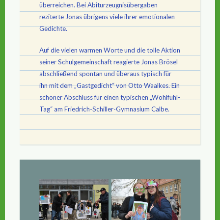
überreichen. Bei Abiturzeugnisübergaben
reziterte Jonas übrigens viele ihrer emotionalen
Gedichte.
Auf die vielen warmen Worte und die tolle Aktion
seiner Schulgemeinschaft reagierte Jonas Brösel
abschließend spontan und überaus typisch für
ihn mit dem „Gastgedicht“ von Otto Waalkes. Ein
schöner Abschluss für einen typischen „Wohlfühl-
Tag“ am Friedrich-Schiller-Gymnasium Calbe.