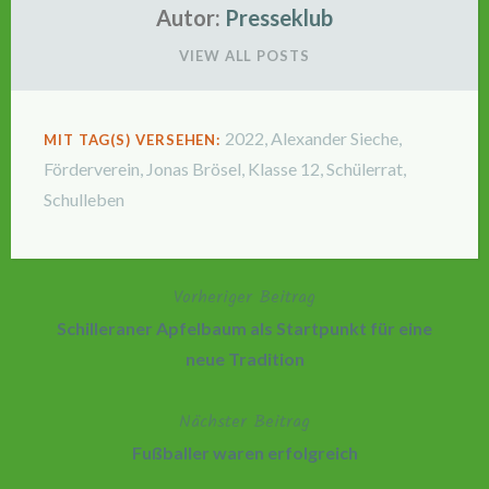
Autor:
Presseklub
VIEW ALL POSTS
2022
,
Alexander Sieche
,
MIT TAG(S) VERSEHEN:
Förderverein
,
Jonas Brösel
,
Klasse 12
,
Schülerrat
,
Schulleben
Vorheriger Beitrag
Beitragsnavigation
Schilleraner Apfelbaum als Startpunkt für eine
neue Tradition
Nächster Beitrag
Fußballer waren erfolgreich