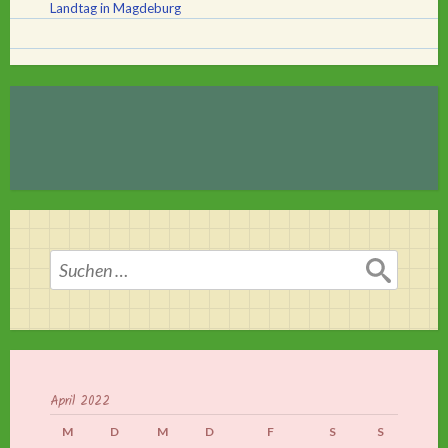
Landtag in Magdeburg
Suchen
nach:
April 2022
M
D
M
D
F
S
S