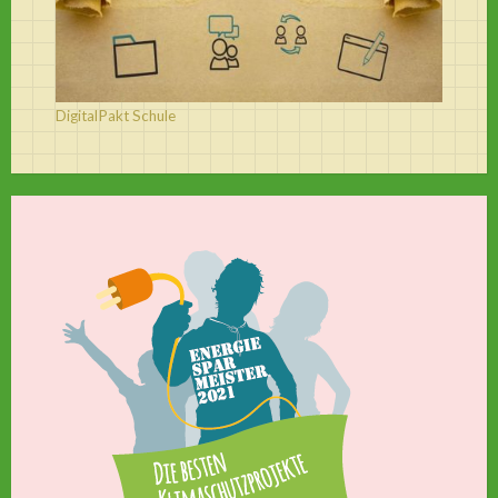
DigitalPakt Schule