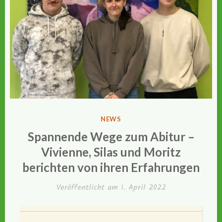
VERÖFFENTLICHT
NEWS
IN
Spannende Wege zum Abitur –
Vivienne, Silas und Moritz
berichten von ihren Erfahrungen
Veröffentlicht am
1. April 2022