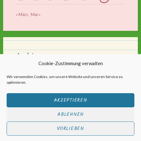
« März
Mai »
Archiv
Cookie-Zustimmung verwalten
Archiv
Wir verwenden Cookies, um unsere Website und unseren Service zu
optimieren.
AKZEPTIEREN
ABLEHNEN
Stolz bereitgestellt von WordPress
|
Theme: Scratchpad von
VORLIEBEN
Automattic
.