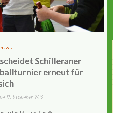
VERÖFFENTLICHT
NEWS
IN
scheidet Schilleraner
allturnier erneut für
sich
 am
17. Dezember 2016
nanz fand das traditionelle