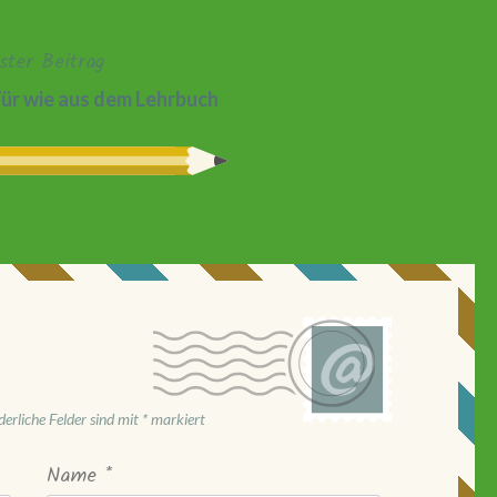
ster Beitrag
Tür wie aus dem Lehrbuch
derliche Felder sind mit
*
markiert
Name
*