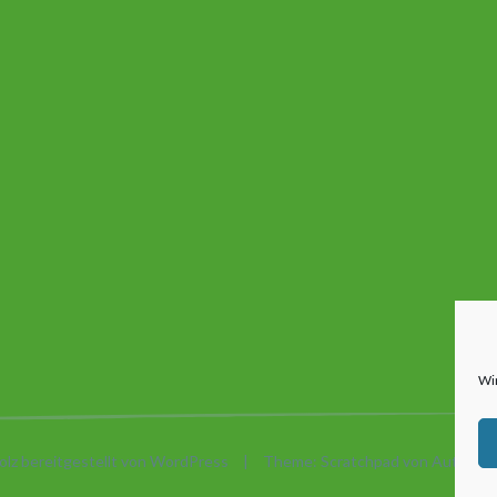
Wi
olz bereitgestellt von WordPress
|
Theme: Scratchpad von
Automatt