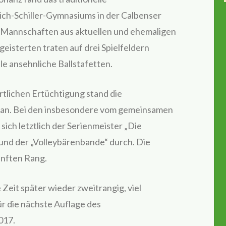
ich-Schiller-Gymnasiums in der Calbenser
n Mannschaften aus aktuellen und ehemaligen
geisterten traten auf drei Spielfeldern
le ansehnliche Ballstafetten.
tlichen Ertüchtigung stand die
Plan. Bei den insbesondere vom gemeinsamen
ich letztlich der Serienmeister „Die
und der „Volleybärenbande“ durch. Die
ünften Rang.
Zeit später wieder zweitrangig, viel
r die nächste Auflage des
017.