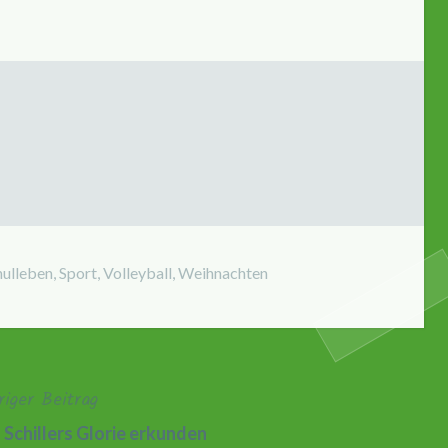
hulleben
,
Sport
,
Volleyball
,
Weihnachten
riger Beitrag
Schillers Glorie erkunden