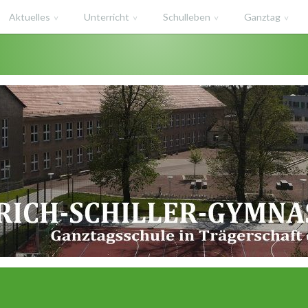
Aktuelles
Unterricht
Schulleben
Ganztag
haft des Salzlandkreises