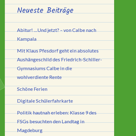
Neueste Beiträge
Abitur! …Und jetzt? – von Calbe nach
Kampala
Mit Klaus Pfesdorf geht ein absolutes
Aushängeschild des Friedrich-Schiller-
Gymnasiums Calbe in die
wohlverdiente Rente
Schöne Ferien
Digitale Schülerfahrkarte
Politik hautnah erleben: Klasse 9 des
FSGs besuchten den Landtag in
Magdeburg