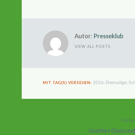
Autor:
Presseklub
VIEW ALL POSTS
2016
,
Ehemalige
,
Sc
MIT TAG(S) VERSEHEN:
Vorhe
Beitragsnavigation
Goethes Glanz und 