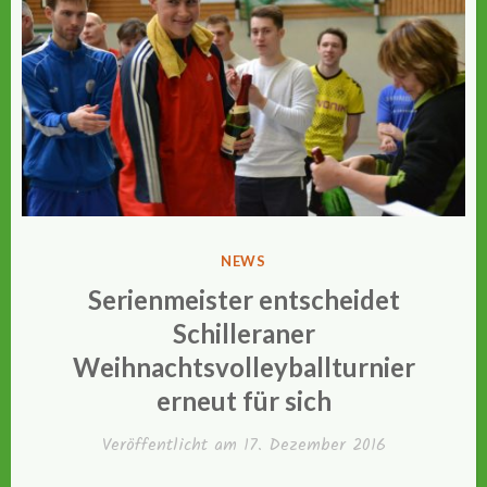
VERÖFFENTLICHT
NEWS
IN
Serienmeister entscheidet
Schilleraner
Weihnachtsvolleyballturnier
erneut für sich
Veröffentlicht am
17. Dezember 2016