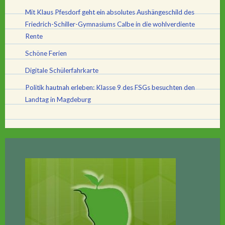
Mit Klaus Pfesdorf geht ein absolutes Aushängeschild des
Friedrich-Schiller-Gymnasiums Calbe in die wohlverdiente
Rente
Schöne Ferien
Digitale Schülerfahrkarte
Politik hautnah erleben: Klasse 9 des FSGs besuchten den
Landtag in Magdeburg