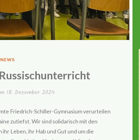
VERÖFFENTLICHT
NEWS
IN
Russischunterricht
 am
18. Dezember 2024
mte Friedrich-Schiller-Gymnasium verurteilen
ine zutiefst. Wir sind solidarisch mit den
 ihr Leben, ihr Hab und Gut und um die