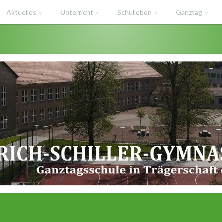
Aktuelles
Unterricht
Schulleben
Ganztag
haft des Salzlandkreises