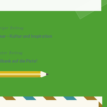
riger Beitrag
ar – Kultur und Inspiration
ster Beitrag
lbank auf die Piste!