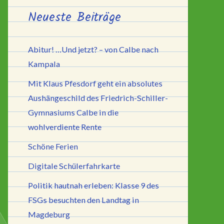
Neueste Beiträge
Abitur! …Und jetzt? – von Calbe nach
Kampala
Mit Klaus Pfesdorf geht ein absolutes
Aushängeschild des Friedrich-Schiller-
Gymnasiums Calbe in die
wohlverdiente Rente
Schöne Ferien
Digitale Schülerfahrkarte
Politik hautnah erleben: Klasse 9 des
FSGs besuchten den Landtag in
Magdeburg