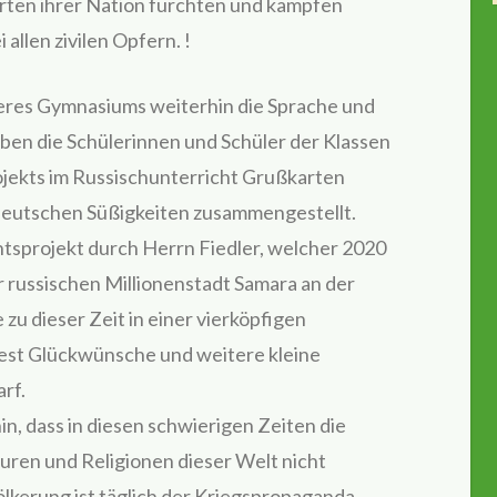
rten ihrer Nation fürchten und kämpfen
allen zivilen Opfern. !
eres Gymnasiums weiterhin die Sprache und
ben die Schülerinnen und Schüler der Klassen
ojekts im Russischunterricht Grußkarten
 deutschen Süßigkeiten zusammengestellt.
tsprojekt durch Herrn Fiedler, welcher 2020
r russischen Millionenstadt Samara an der
zu dieser Zeit in einer vierköpfigen
est Glückwünsche und weitere kleine
rf.
in, dass in diesen schwierigen Zeiten die
uren und Religionen dieser Welt nicht
ölkerung ist täglich der Kriegspropaganda