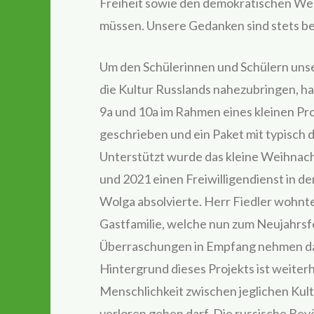
Freiheit sowie den demokratischen We
müssen. Unsere Gedanken sind stets bei 
Um den Schülerinnen und Schülern uns
die Kultur Russlands nahezubringen, ha
9a und 10a im Rahmen eines kleinen Pr
geschrieben und ein Paket mit typisch
Unterstützt wurde das kleine Weihnach
und 2021 einen Freiwilligendienst in de
Wolga absolvierte. Herr Fiedler wohnte 
Gastfamilie, welche nun zum Neujahrsf
Überraschungen in Empfang nehmen da
Hintergrund dieses Projekts ist weiterh
Menschlichkeit zwischen jeglichen Kult
verloren gehen darf. Die russische Bev