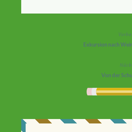
Vorhe
Beitragsnavigation
Exkursion nach Weim
Näch
Von der Schu