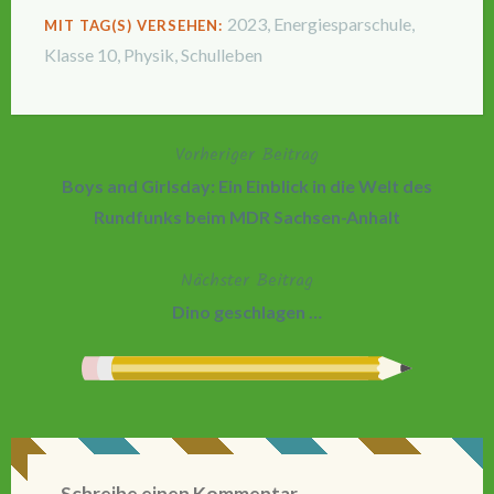
2023
,
Energiesparschule
,
MIT TAG(S) VERSEHEN:
Klasse 10
,
Physik
,
Schulleben
Vorheriger Beitrag
Beitragsnavigation
Boys and Girlsday: Ein Einblick in die Welt des
Rundfunks beim MDR Sachsen-Anhalt
Nächster Beitrag
Dino geschlagen …
Schreibe einen Kommentar