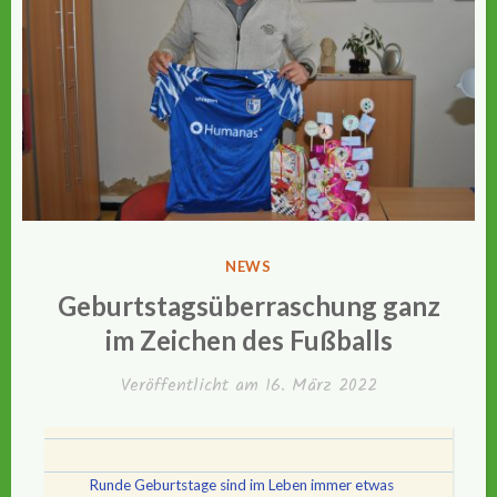
VERÖFFENTLICHT
NEWS
IN
Geburtstagsüberraschung ganz
im Zeichen des Fußballs
Veröffentlicht am
16. März 2022
Runde Geburtstage sind im Leben immer etwas