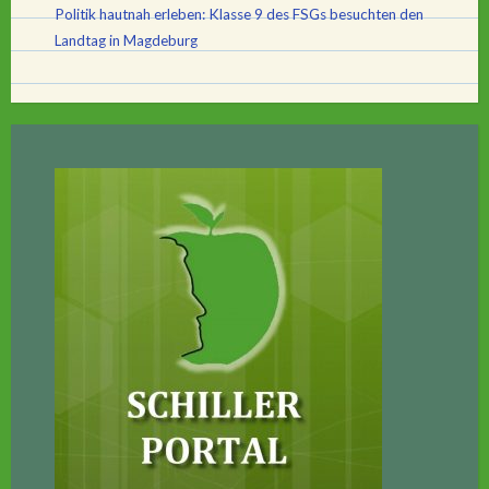
Politik hautnah erleben: Klasse 9 des FSGs besuchten den
Landtag in Magdeburg