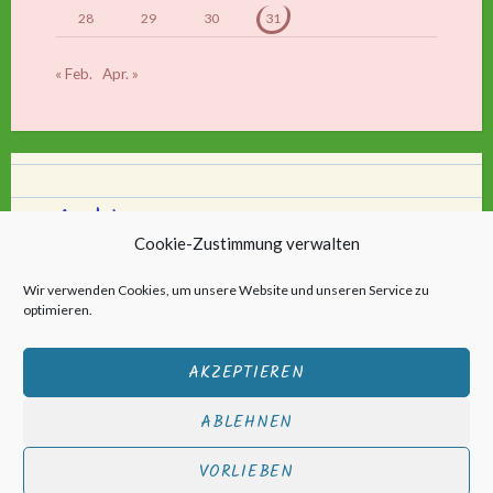
28
29
30
31
« Feb.
Apr. »
Archiv
Cookie-Zustimmung verwalten
Archiv
Wir verwenden Cookies, um unsere Website und unseren Service zu
optimieren.
AKZEPTIEREN
ABLEHNEN
Stolz bereitgestellt von WordPress
|
Theme: Scratchpad von
VORLIEBEN
Automattic
.