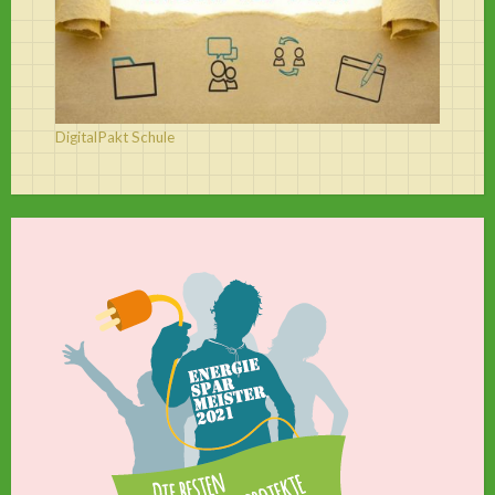
DigitalPakt Schule