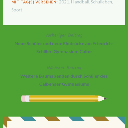
2021
,
Handball
,
Schulleben
,
MIT TAG(S) VERSEHEN:
Sport
Vorheriger Beitrag
Beitragsnavigation
Neue Schüler und neue Eindrücke am Friedrich-
Schiller-Gymnasium Calbe
Nächster Beitrag
Weitere Baumspenden durch Schüler des
Calbenser Gymnasiums