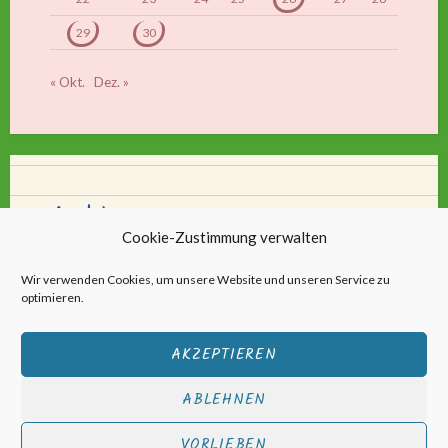
29
30
« Okt.
Dez. »
Archiv
Cookie-Zustimmung verwalten
Archiv
Wir verwenden Cookies, um unsere Website und unseren Service zu
optimieren.
AKZEPTIEREN
ABLEHNEN
Stolz bereitgestellt von WordPress
|
Theme: Scratchpad von
VORLIEBEN