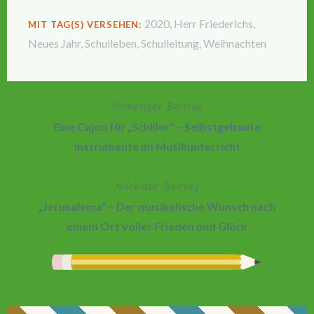
2020
,
Herr Friederichs
,
MIT TAG(S) VERSEHEN:
Neues Jahr
,
Schulleben
,
Schulleitung
,
Weihnachten
Vorheriger Beitrag
Beitragsnavigation
Eine Cajon für „Schiller“ – Selbstgebaute
Instrumente im Musikunterricht
Nächster Beitrag
„Jerusalema“ – Der musikalische Wunsch nach
einem Ort voller Frieden und Glück