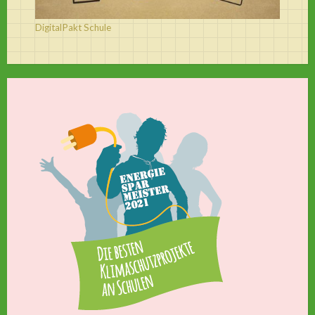
DigitalPakt Schule