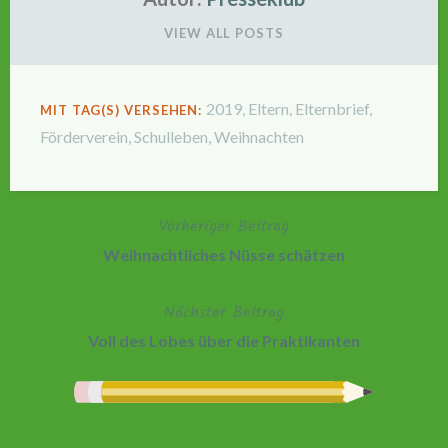
VIEW ALL POSTS
2019
,
Eltern
,
Elternbrief
,
MIT TAG(S) VERSEHEN:
Förderverein
,
Schulleben
,
Weihnachten
Vorheriger Beitrag
Beitragsnavigation
Weihnachtliches Nüsse schätzen
Nächster Beitrag
Voll des Lobes über die Praktikanten