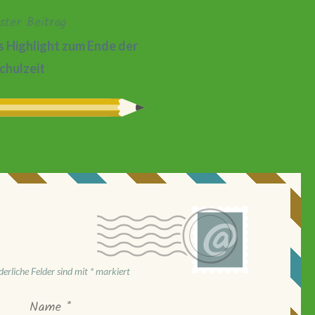
ster Beitrag
 Highlight zum Ende der
chulzeit
derliche Felder sind mit
*
markiert
Name
*