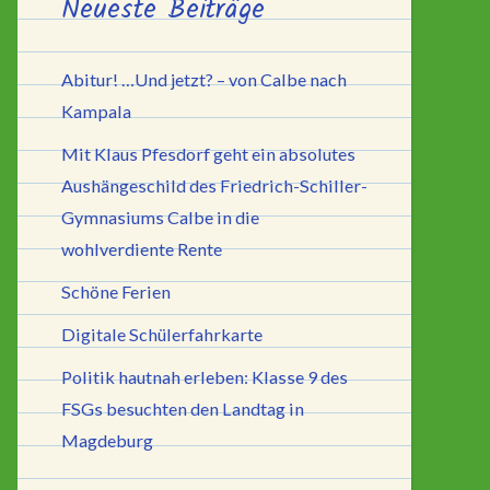
Neueste Beiträge
Abitur! …Und jetzt? – von Calbe nach
Kampala
Mit Klaus Pfesdorf geht ein absolutes
Aushängeschild des Friedrich-Schiller-
Gymnasiums Calbe in die
wohlverdiente Rente
Schöne Ferien
Digitale Schülerfahrkarte
Politik hautnah erleben: Klasse 9 des
FSGs besuchten den Landtag in
Magdeburg