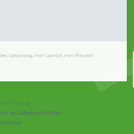
eßer
,
Geburtstag
,
Herr Laurisch
,
Herr Pfesdorf
,
riger Beitrag
hrer am Calbenser Schiller-
mnasium