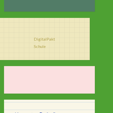
DigitalPakt
Schule