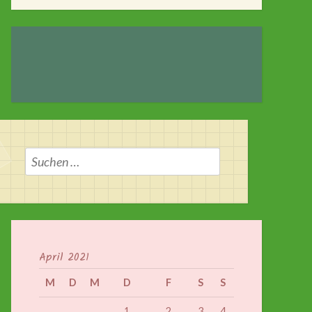
Suchen
nach:
April 2021
M
D
M
D
F
S
S
1
2
3
4