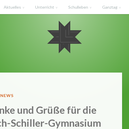
Aktuelles
Unterricht
Schulleben
Ganztag
haft des Salzlandkreises
ch-Schiller
Calbe
VERÖFFENTLICHT
NEWS
IN
ke und Grüße für die
ich-Schiller-Gymnasium