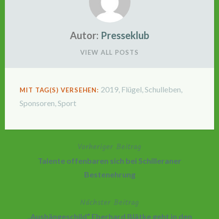
Autor:
Presseklub
VIEW ALL POSTS
2019
,
Flügel
,
Schulleben
,
MIT TAG(S) VERSEHEN:
Sponsoren
,
Sport
Vorheriger Beitrag
Beitragsnavigation
Talente offenbaren sich bei Schilleraner
Bestenehrung
Nächster Beitrag
„Aushängeschild“ Eberhard Blätke geht in den