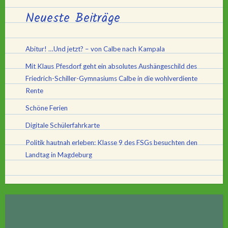
Neueste Beiträge
Abitur! …Und jetzt? – von Calbe nach Kampala
Mit Klaus Pfesdorf geht ein absolutes Aushängeschild des
Friedrich-Schiller-Gymnasiums Calbe in die wohlverdiente
Rente
Schöne Ferien
Digitale Schülerfahrkarte
Politik hautnah erleben: Klasse 9 des FSGs besuchten den
Landtag in Magdeburg