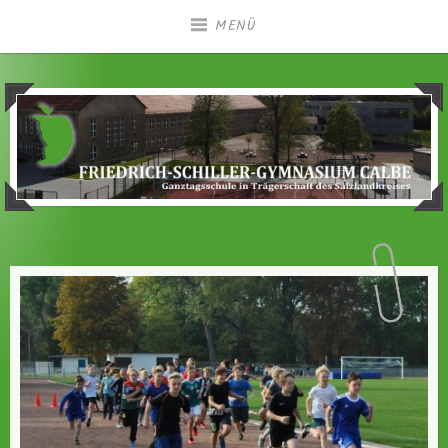
Zum
MENÜ
Inhalt
springen
Ganztagsgymnasium in Trägerschaft des
Friedrich-Schiller-
Salzlandkreises
Gymnasium Calbe