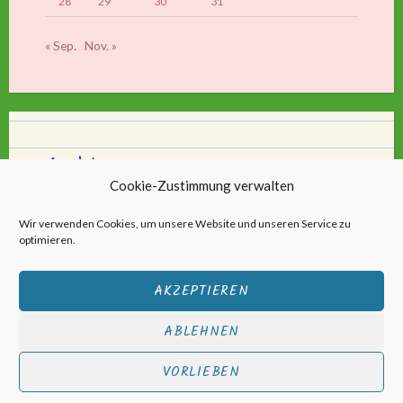
28
29
30
31
« Sep.
Nov. »
Archiv
Cookie-Zustimmung verwalten
Archiv
Wir verwenden Cookies, um unsere Website und unseren Service zu
optimieren.
AKZEPTIEREN
ABLEHNEN
Stolz bereitgestellt von WordPress
|
Theme: Scratchpad von
VORLIEBEN
Automattic
.