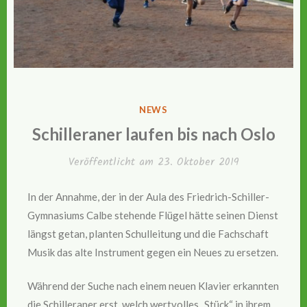
VERÖFFENTLICHT
NEWS
IN
Schilleraner laufen bis nach Oslo
Veröffentlicht am
23. Oktober 2019
In der Annahme, der in der Aula des Friedrich-Schiller-
Gymnasiums Calbe stehende Flügel hätte seinen Dienst
längst getan, planten Schulleitung und die Fachschaft
Musik das alte Instrument gegen ein Neues zu ersetzen.
Während der Suche nach einem neuen Klavier erkannten
die Schilleraner erst, welch wertvolles „Stück“ in ihrem