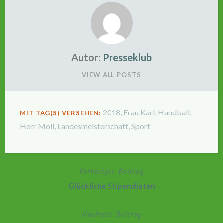
Autor:
Presseklub
VIEW ALL POSTS
2018
,
Frau Karl
,
Handball
,
MIT TAG(S) VERSEHEN:
Herr Moll
,
Landesmeisterschaft
,
Sport
Vorheriger Beitrag
Beitragsnavigation
Glückliche Stipendiaten
Nächster Beitrag