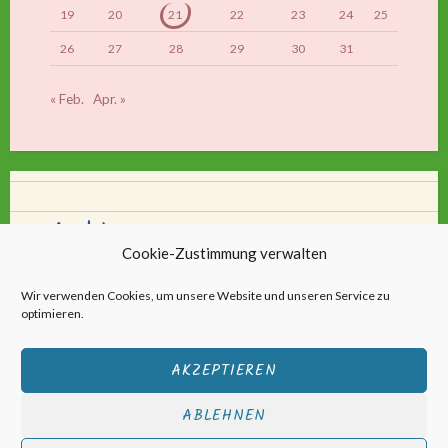
19
20
21
22
23
24
25
26
27
28
29
30
31
« Feb.
Apr. »
Archiv
Cookie-Zustimmung verwalten
Archiv
Wir verwenden Cookies, um unsere Website und unseren Service zu
optimieren.
AKZEPTIEREN
ABLEHNEN
Stolz bereitgestellt von WordPress
|
Theme: Scratchpad von