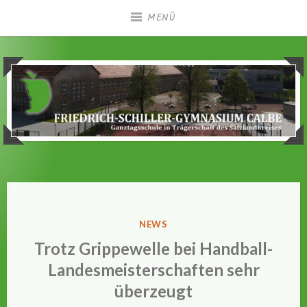
Zum
MENÜ
Inhalt
springen
Ganztagsgymnasium in Trägerschaft des
Friedrich-Schiller-
Salzlandkreises
Gymnasium Calbe
VERÖFFENTLICHT
NEWS
IN
Trotz Grippewelle bei Handball-
Landesmeisterschaften sehr
überzeugt